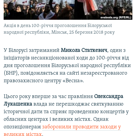
ВІДЕОУРОКИ «ELIFBE»
Русский
СВІДЧЕННЯ ОКУПАЦІЇ
Qırımtatar
Акція в день 100-річчя проголошення Білоруської
УКРАЇНСЬКА ПРОБЛЕМА КРИМУ
народної республіки, Мінськ, 25 березня 2018 року
ДОЛУЧАЙСЯ!
ІНФОГРАФІКА
У Білорусі затриманий
Микола Статкевич
, один з
ініціаторів несанкціонованої ходи до 100-річчя від
дня проголошення Білоруської народної республіки
Усі сайти RFE/RL
(БНР), повідомляється на сайті незареєстрованого
правозахисного центру «Весна».
Цього року вперше за час правління
Олександра
Лукашенка
влада не перешкоджає святкуванню
історичної дати та сприяє проведенню концертів у
обласних центрах і великих містах. Однак
опозиціонерам
заборонили проводити заходи у
великих містах
.