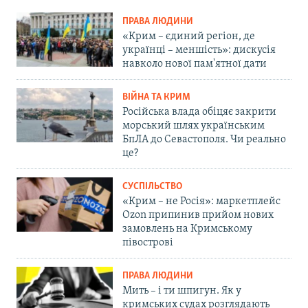
ПРАВА ЛЮДИНИ
«Крим – єдиний регіон, де
українці – меншість»: дискусія
навколо нової пам'ятної дати
ВІЙНА ТА КРИМ
Російська влада обіцяє закрити
морський шлях українським
БпЛА до Севастополя. Чи реально
це?
СУСПІЛЬСТВО
«Крим – не Росія»: маркетплейс
Ozon припинив прийом нових
замовлень на Кримському
півострові
ПРАВА ЛЮДИНИ
Мить – і ти шпигун. Як у
кримських судах розглядають