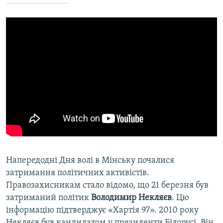
Напередодні Дня волі в Мінську почалися
затримання політичних активістів.
Правозахисникам стало відомо, що 21 березня був
затриманий політик
Володимир Некляєв
. Цю
інформацію підтверджує «Хартія 97». 2010 року
Некляєв був кандидатом у президенти Білорусі. Він