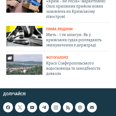
«Крим – не Росія»: маркетплейс
Ozon припинив прийом нових
замовлень на Кримському
півострові
ПРАВА ЛЮДИНИ
Мить – і ти шпигун. Як у
кримських судах розглядають
звинувачення в держзраді
ФОТОГАЛЕРЕЇ
Краса Сімферопольського
водосховища та занедбаність
довкола
ДОЛУЧАЙСЯ!