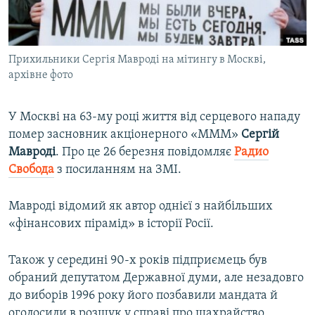
ВІДЕОУРОКИ «ELIFBE»
Русский
СВІДЧЕННЯ ОКУПАЦІЇ
Qırımtatar
Прихильники Сергія Мавроді на мітингу в Москві,
УКРАЇНСЬКА ПРОБЛЕМА КРИМУ
архівне фото
ДОЛУЧАЙСЯ!
ІНФОГРАФІКА
У Москві на 63-му році життя від серцевого нападу
помер засновник акціонерного «МММ»
Сергій
Мавроді
. Про це 26 березня повідомляє
Радио
Усі сайти RFE/RL
Свобода
з посиланням на ЗМІ.
Мавроді відомий як автор однієї з найбільших
«фінансових пірамід» в історії Росії.
Також у середині 90-х років підприємець був
обраний депутатом Державної думи, але незадовго
до виборів 1996 року його позбавили мандата й
оголосили в розшук у справі про шахрайство,