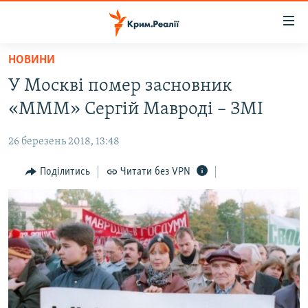
Доступність
посилання
Перейти
НОВИНИ
до
НОВИНИ
У Москві помер засновник
основного
ВОДА.КРИМ
матеріалу
«МММ» Сергій Мавроді – ЗМІ
ВІДЕО ТА ФОТО
Перейти
до
26 березень 2018, 13:48
ПОЛІТИКА
основної
БЛОГИ
Поділитись
Читати без VPN
навігації
Перейти
ПОГЛЯД
до
ІНТЕРВ'Ю
пошуку
ВСЕ ЗА ДЕНЬ
СПЕЦПРОЕКТИ
ЯК ОБІЙТИ БЛОКУВАННЯ
ДЕПОРТАЦІЯ