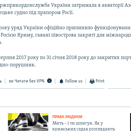
ержприкордонслужба України затримала в акваторії Аз
цьке судно під прапором Росії.
року уряд України офіційно припинило функціонування
Росією Криму, гавані півострова закриті для міжнарод
а.
1 серпня 2017 року по 31 січня 2018 року до закритих по
удно-порушник.
ь
Читати без VPN
Follow us
Print
ПРАВА ЛЮДИНИ
Мить – і ти шпигун. Як у
кримських судах розглядають