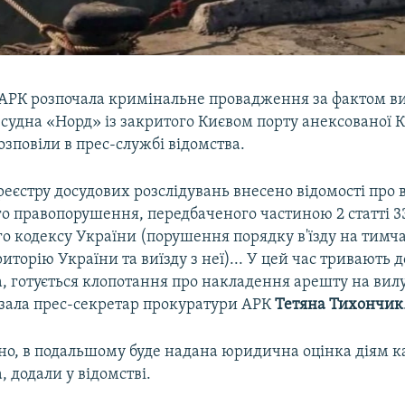
АРК розпочала кримінальне провадження за фактом в
судна «Норд» із закритого Києвом порту анексованої К
озповіли в прес-службі відомства.
еєстру досудових розслідувань внесено відомості про
о правопорушення, передбаченого частиною 2 статті 3
о кодексу України (порушення порядку в'їзду на тимч
иторію України та виїзду з неї)... У цей час тривають 
а, готується клопотання про накладення арешту на вил
азала прес-секретар прокуратури АРК
Тетяна Тихончик
но, в подальшому буде надана юридична оцінка діям к
, додали у відомстві.