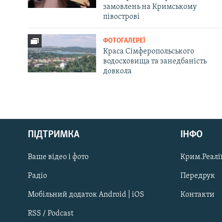
замовлень на Кримському
півострові
ФОТОГАЛЕРЕЇ
Краса Сімферопольського
водосховища та занедбаність
довкола
Русский
ПІДТРИМКА
ІНФО
Qırımtatar
Ваше відео і фото
Крим.Реалії
ДОЛУЧАЙСЯ!
Радіо
Передрук
Мобільний додаток Android | iOS
Контакти
RSS / Podcast