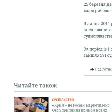
25 березня Д
моря риболове
З липня 2014 
анексованого 
судноплавств
За період із 
зайшло 591 с
Поділитис
Читайте також
СУСПІЛЬСТВО
«Крим – не Росія»: маркетплейс
Ozon припинив прийом нових