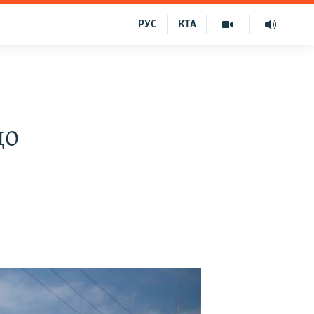
РУС
КТА
до