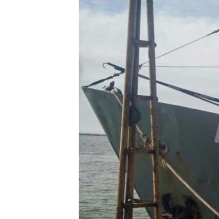
ВІДЕОУРОКИ «ELIFBE»
СВІДЧЕННЯ ОКУПАЦІЇ
УКРАЇНСЬКА ПРОБЛЕМА КРИМУ
ІНФОГРАФІКА