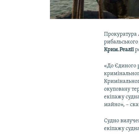
Прокуратура 
рибальського 
Крим.Реалії
р
«До Єдиного р
кримінальног
Кримінальног
окуповану тер
екіпажу судн
майно», – ск
Судно вилуче
екіпажу судна