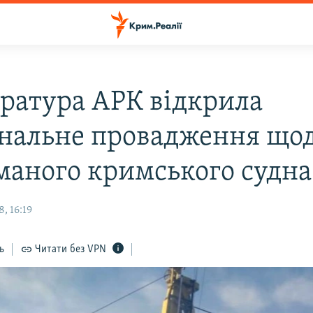
ратура АРК відкрила
нальне провадження що
маного кримського судна
, 16:19
ь
Читати без VPN