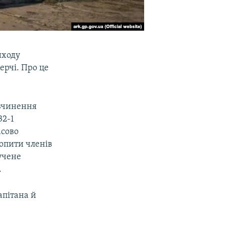
иходу
ерчі. Про це
 вчинення
32-1
асово
допити членів
учене
.
апітана й