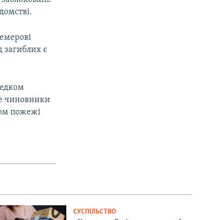
домстві.
Кемерові
д загиблих є
редком
ше чиновники
том пожежі
СУСПІЛЬСТВО