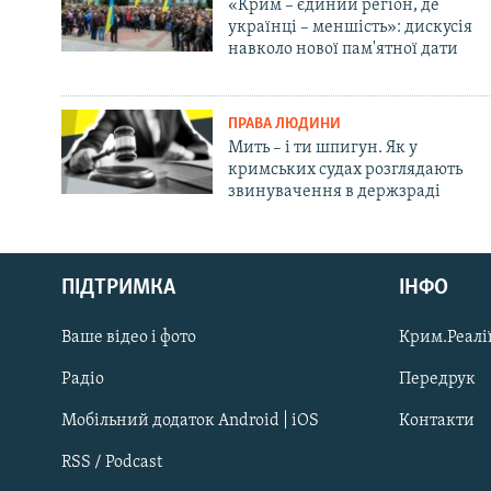
«Крим – єдиний регіон, де
українці – меншість»: дискусія
навколо нової пам'ятної дати
ПРАВА ЛЮДИНИ
Мить – і ти шпигун. Як у
кримських судах розглядають
звинувачення в держзраді
Русский
ПІДТРИМКА
ІНФО
Qırımtatar
Ваше відео і фото
Крим.Реалії
ДОЛУЧАЙСЯ!
Радіо
Передрук
Мобільний додаток Android | iOS
Контакти
RSS / Podcast