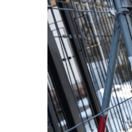
ВІДЕОУРОКИ «ELIFBE»
СВІДЧЕННЯ ОКУПАЦІЇ
УКРАЇНСЬКА ПРОБЛЕМА КРИМУ
ІНФОГРАФІКА