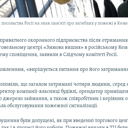
 посольства Росії на знак пам'яті про загиблих у пожежі в Кеме
 приватного охоронного підприємства після отримання
говельному центрі «Зимова вишня» в російському Кем
му сповіщення, заявили в Слідчому комітеті Росії.
ідомленням, «вирішується питання про його затриманн
озповіли, що загалом затримані чотири людини, серед 
ектор компанії-власниці будівлі, орендатор приміщен
о джерело займання, а також співробітник і керівник о
ла обслуговування пожежної сигналізації.
ушення були допущені, як при введенні торгового цен
 так і в процесі його роботи. Пожежні виходи в ТЦ були