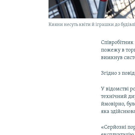
Кияни несуть квіти й іграшки до будівлі
Співробітник
пожежу в тор
вимкнув систе
Згідно з пов
У відомстві р
технічний дир
ймовірно, бул
яка здійснюва
«Серйозні пор
експлуатацію,