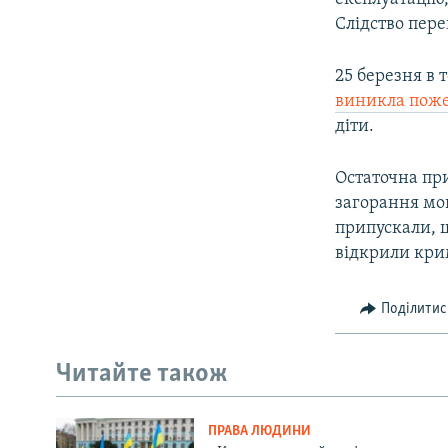
Слідство пере
25 березня в
виникла пож
діти.
Остаточна пр
загорання мо
припускали, щ
відкрили кри
Поділитис
Читайте також
ПРАВА ЛЮДИНИ