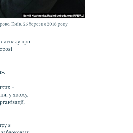
рово. Київ, 26 березня 2018 року
 сигналу про
ерові
я».
яких –
ня, у якому,
рганізації,
тру в
 заблоковані.