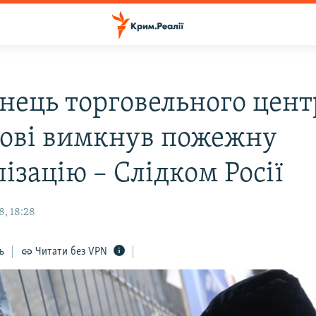
нець торговельного цент
ові вимкнув пожежну
ізацію – Слідком Росії
8, 18:28
ь
Читати без VPN