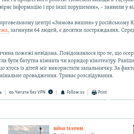
віряє інформацію і про інші порушення», – заявили у ві
 торговельному центрі «Зимова вишня» у російському 
ежа,
загинули 64 людей, є десятки постраждалих. Сере
ичина пожежі невідома. Повідомлялося про те, що осе
гла бути батутна кімната чи коридор кінотеатру. Рані
о хтось із дітей міг використати запальничку. За фак
мінальне провадження. Триває розслідування.
ь
Читати без VPN
Follow us
Print
ВІЙНА ТА КРИМ