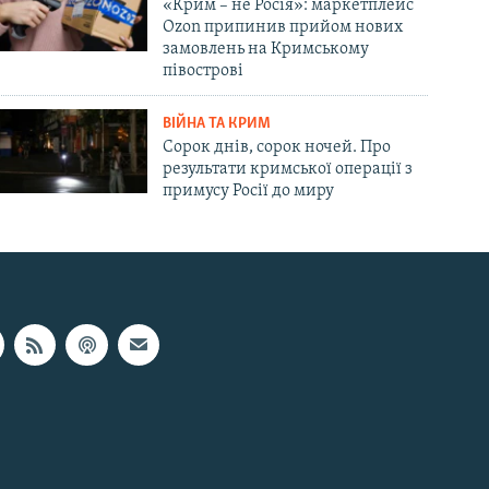
«Крим – не Росія»: маркетплейс
Ozon припинив прийом нових
замовлень на Кримському
півострові
ВІЙНА ТА КРИМ
Сорок днів, сорок ночей. Про
результати кримської операції з
примусу Росії до миру