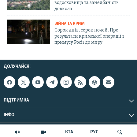
водосховища та занедбаність
довкола
ВІЙНА ТА КРИМ
Сорок днів, сорок ночей. Про
результати кримської операції з
примусу Росії до миру
ДОЛУЧАЙСЯ!
ПІДТРИМКА
ІНФО
© Крим.Реалії, 2026 | Усі права застережено.
КТА
РУС