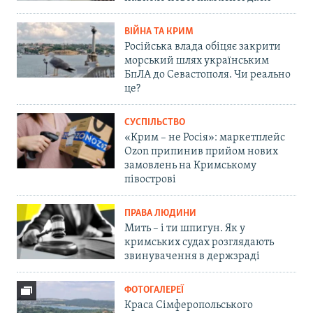
ВІЙНА ТА КРИМ
Російська влада обіцяє закрити
морський шлях українським
БпЛА до Севастополя. Чи реально
це?
СУСПІЛЬСТВО
«Крим – не Росія»: маркетплейс
Ozon припинив прийом нових
замовлень на Кримському
півострові
ПРАВА ЛЮДИНИ
Мить – і ти шпигун. Як у
кримських судах розглядають
звинувачення в держзраді
ФОТОГАЛЕРЕЇ
Краса Сімферопольського