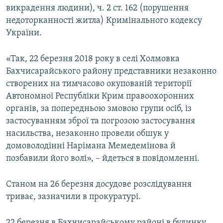
викрадення людини), ч. 2 ст. 162 (порушення
недоторканності житла) Кримінального кодексу
України.
«Так, 22 березня 2018 року в селі Холмовка
Бахчисарайського району представники незаконно
створених на тимчасово окупованій території
Автономної Республіки Крим правоохоронних
органів, за попередньою змовою групи осіб, із
застосуванням зброї та погрозою застосування
насильства, незаконно провели обшук у
домоволодінні Нарімана Мемедемінова й
позбавили його волі», – йдеться в повідомленні.
Станом на 26 березня досудове розслідування
триває, зазначили в прокуратурі.
22 березня в Бахчисарайському районі в будинку