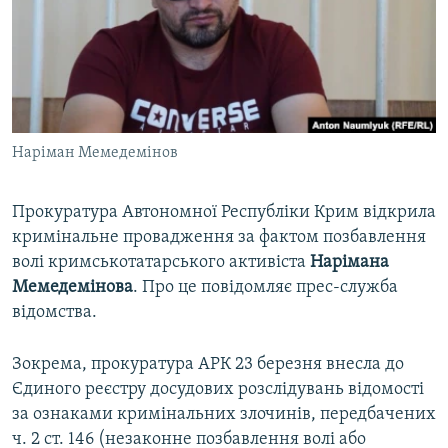
ВІДЕОУРОКИ «ELIFBE»
Русский
СВІДЧЕННЯ ОКУПАЦІЇ
Qırımtatar
УКРАЇНСЬКА ПРОБЛЕМА КРИМУ
ДОЛУЧАЙСЯ!
ІНФОГРАФІКА
Наріман Мемедемінов
Прокуратура Автономної Республіки Крим відкрила
Усі сайти RFE/RL
кримінальне провадження за фактом позбавлення
волі кримськотатарського активіста
Нарімана
Мемедемінова
. Про це повідомляє прес-служба
відомства.
Зокрема, прокуратура АРК 23 березня внесла до
Єдиного реєстру досудових розслідувань відомості
за ознаками кримінальних злочинів, передбачених
ч. 2 ст. 146 (незаконне позбавлення волі або