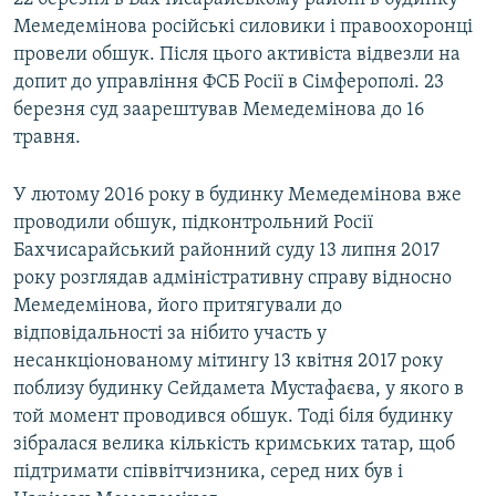
Мемедемінова російські силовики і правоохоронці
провели обшук. Після цього активіста відвезли на
допит до управління ФСБ Росії в Сімферополі. 23
березня суд заарештував Мемедемінова до 16
травня.
У лютому 2016 року в будинку Мемедемінова вже
проводили обшук, підконтрольний Росії
Бахчисарайський районний суду 13 липня 2017
року розглядав адміністративну справу відносно
Мемедемінова, його притягували до
відповідальності за нібито участь у
несанкціонованому мітингу 13 квітня 2017 року
поблизу будинку Сейдамета Мустафаєва, у якого в
той момент проводився обшук. Тоді біля будинку
зібралася велика кількість кримських татар, щоб
підтримати співвітчизника, серед них був і