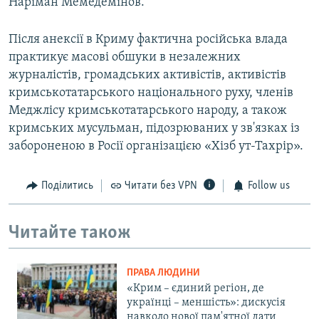
Наріман Мемедемінов.
Після анексії в Криму фактична російська влада
практикує масові обшуки в незалежних
журналістів, громадських активістів, активістів
кримськотатарського національного руху, членів
Меджлісу кримськотатарського народу, а також
кримських мусульман, підозрюваних у зв'язках із
забороненою в Росії організацією «Хізб ут-Тахрір».
Поділитись
Читати без VPN
Follow us
Читайте також
ПРАВА ЛЮДИНИ
«Крим – єдиний регіон, де
українці – меншість»: дискусія
навколо нової пам'ятної дати