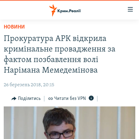
Доступність
посилання
Перейти
НОВИНИ
до
НОВИНИ
Прокуратура АРК відкрила
основного
ВОДА.КРИМ
матеріалу
кримінальне провадження за
ВІДЕО ТА ФОТО
Перейти
фактом позбавлення волі
до
ПОЛІТИКА
Нарімана Мемедемінова
основної
БЛОГИ
навігації
26 березень 2018, 20:15
Перейти
ПОГЛЯД
до
Поділитись
Читати без VPN
ІНТЕРВ'Ю
пошуку
ВСЕ ЗА ДЕНЬ
СПЕЦПРОЕКТИ
ЯК ОБІЙТИ БЛОКУВАННЯ
ДЕПОРТАЦІЯ