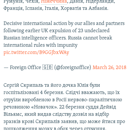
Румунія, Чехія,
Німеччина
, Данія, Нідерланди,
Франція, Іспанія, Італія, Хорватія та Албанія.
Decisive international action by our allies and partners
following earlier UK expulsion of 23 undeclared
Russian intelligence officers. Russia cannot break
international rules with impunity
pic.twitter.com/B9GGJbxWAy
— Foreign Office 🇬🇧 (@foreignoffice)
March 26, 2018
Сергій Скрипаль та його дочка Юлія були
госпіталізовані 4 березня. Слідчі вважають, що їх
отруїли виробленою в Росії нервово-паралітичною
речовиною «Новачок». 22 березня суддя Дейвід
Вільямс, який видав слідству дозвіл на відбір
зразків крові Скрипалів заявив, що може йтися про
пошкодження мозку в обох через отруєння.