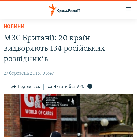
Доступність
посилання
Перейти
НОВИНИ
до
НОВИНИ
МЗС Британії: 20 країн
основного
ВОДА.КРИМ
матеріалу
видворяють 134 російських
ВІДЕО ТА ФОТО
Перейти
розвідників
до
ПОЛІТИКА
основної
27 березень 2018, 08:47
БЛОГИ
навігації
Перейти
Поділитись
Читати без VPN
ПОГЛЯД
до
ІНТЕРВ'Ю
пошуку
ВСЕ ЗА ДЕНЬ
СПЕЦПРОЕКТИ
ЯК ОБІЙТИ БЛОКУВАННЯ
ДЕПОРТАЦІЯ