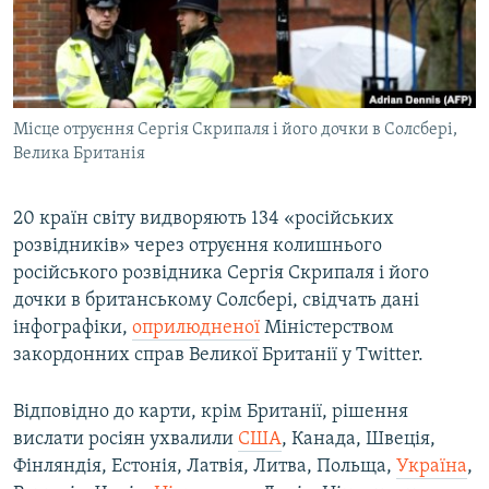
ВІДЕОУРОКИ «ELIFBE»
Русский
СВІДЧЕННЯ ОКУПАЦІЇ
Qırımtatar
УКРАЇНСЬКА ПРОБЛЕМА КРИМУ
Місце отруєння Сергія Скрипаля і його дочки в Солсбері,
ДОЛУЧАЙСЯ!
ІНФОГРАФІКА
Велика Британія
20 країн світу видворяють 134 «російських
Усі сайти RFE/RL
розвідників» через отруєння колишнього
російського розвідника Сергія Скрипаля і його
дочки в британському Солсбері, свідчать дані
інфографіки,
оприлюдненої
Міністерством
закордонних справ Великої Британії у Twitter.
Відповідно до карти, крім Британії, рішення
вислати росіян ухвалили
США
, Канада, Швеція,
Фінляндія, Естонія, Латвія, Литва, Польща,
Україна
,