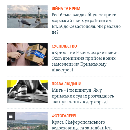
ВІЙНА ТА КРИМ
Російська влада обіцяє закрити
морський шлях українським
БпЛА до Севастополя. Чи реально
це?
СУСПІЛЬСТВО
«Крим – не Росія»: маркетплейс
Ozon припинив прийом нових
замовлень на Кримському
півострові
ПРАВА ЛЮДИНИ
Мить – і ти шпигун. Як у
кримських судах розглядають
звинувачення в держзраді
ФОТОГАЛЕРЕЇ
Краса Сімферопольського
водосховища та занедбаність