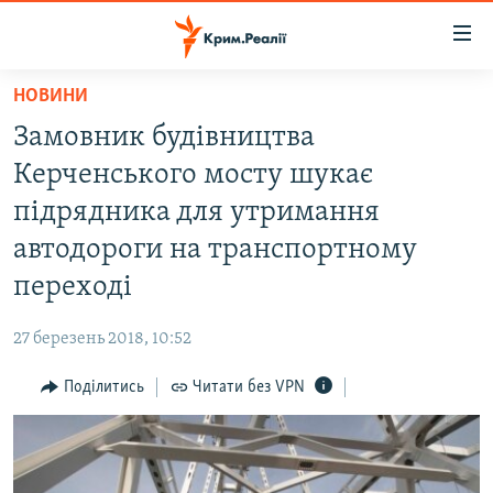
Доступність
посилання
Перейти
НОВИНИ
до
НОВИНИ
Замовник будівництва
основного
ВОДА.КРИМ
матеріалу
Керченського мосту шукає
ВІДЕО ТА ФОТО
Перейти
підрядника для утримання
до
ПОЛІТИКА
автодороги на транспортному
основної
БЛОГИ
навігації
переході
Перейти
ПОГЛЯД
до
27 березень 2018, 10:52
ІНТЕРВ'Ю
пошуку
Поділитись
Читати без VPN
ВСЕ ЗА ДЕНЬ
СПЕЦПРОЕКТИ
ЯК ОБІЙТИ БЛОКУВАННЯ
ДЕПОРТАЦІЯ