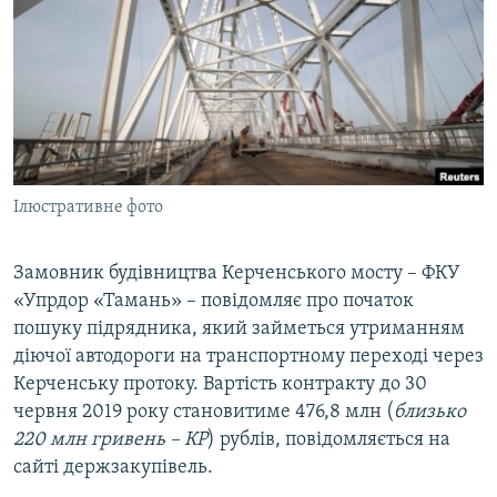
ВІДЕОУРОКИ «ELIFBE»
Русский
СВІДЧЕННЯ ОКУПАЦІЇ
Qırımtatar
УКРАЇНСЬКА ПРОБЛЕМА КРИМУ
ДОЛУЧАЙСЯ!
ІНФОГРАФІКА
Ілюстративне фото
Усі сайти RFE/RL
Замовник будівництва Керченського мосту – ФКУ
«Упрдор «Тамань» – повідомляє про початок
пошуку підрядника, який займеться утриманням
діючої автодороги на транспортному переході через
Керченську протоку. Вартість контракту до 30
червня 2019 року становитиме 476,8 млн (
близько
220 млн гривень – КР
) рублів, повідомляється на
сайті держзакупівель.