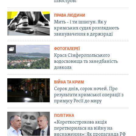
півострові
ПРАВА ЛЮДИНИ
Мить – і ти шпигун. Як у
кримських судах розглядають
звинувачення в держзраді
ФОТОГАЛЕРЕЇ
Краса Сімферопольського
водосховища та занедбаність
довкола
ВІЙНА ТА КРИМ
Сорок днів, сорок ночей. Про
результати кримської операції з
примусу Росії до миру
ПОЛІТИКА
«Короткострокова акція
перетворилася на війну на
виснаження»: Як пропаганда РФ