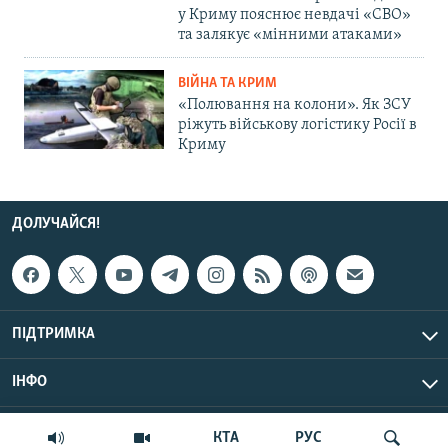
у Криму пояснює невдачі «СВО»
та залякує «мінними атаками»
ВІЙНА ТА КРИМ
«Полювання на колони». Як ЗСУ
ріжуть військову логістику Росії в
Криму
ДОЛУЧАЙСЯ!
ПІДТРИМКА
ІНФО
© Крим.Реалії, 2026 | Усі права застережено.
КТА
РУС