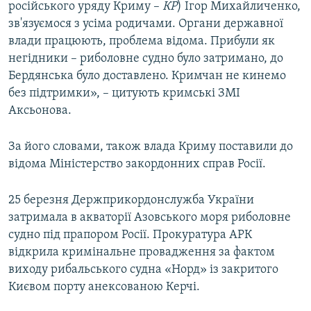
російського уряду Криму –
КР
) Ігор Михайличенко,
зв'язуємося з усіма родичами. Органи державної
влади працюють, проблема відома. Прибули як
негідники – риболовне судно було затримано, до
Бердянська було доставлено. Кримчан не кинемо
без підтримки», – цитують кримські ЗМІ
Аксьонова.
За його словами, також влада Криму поставили до
відома Міністерство закордонних справ Росії.
25 березня Держприкордонслужба України
затримала в акваторії Азовського моря риболовне
судно під прапором Росії. Прокуратура АРК
відкрила кримінальне провадження за фактом
виходу рибальського судна «Норд» із закритого
Києвом порту анексованою Керчі.