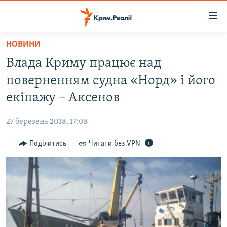
Доступність
посилання
Перейти
НОВИНИ
до
НОВИНИ
Влада Криму працює над
основного
ВОДА.КРИМ
матеріалу
поверненням судна «Норд» і його
ВІДЕО ТА ФОТО
Перейти
екіпажу – Аксенов
до
ПОЛІТИКА
основної
27 березень 2018, 17:08
БЛОГИ
навігації
Перейти
Поділитись
Читати без VPN
ПОГЛЯД
до
ІНТЕРВ'Ю
пошуку
ВСЕ ЗА ДЕНЬ
СПЕЦПРОЕКТИ
ЯК ОБІЙТИ БЛОКУВАННЯ
ДЕПОРТАЦІЯ