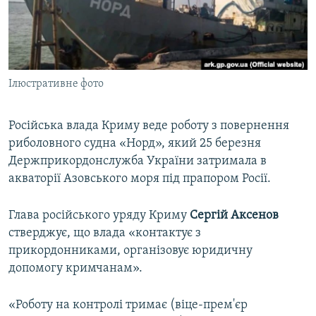
ВІДЕОУРОКИ «ELIFBE»
Русский
СВІДЧЕННЯ ОКУПАЦІЇ
Qırımtatar
УКРАЇНСЬКА ПРОБЛЕМА КРИМУ
Ілюстративне фото
ДОЛУЧАЙСЯ!
ІНФОГРАФІКА
Російська влада Криму веде роботу з повернення
риболовного судна «Норд», який 25 березня
Усі сайти RFE/RL
Держприкордонслужба України затримала в
акваторії Азовського моря під прапором Росії.
Глава російського уряду Криму
Сергій Аксенов
стверджує, що влада «контактує з
прикордонниками, організовує юридичну
допомогу кримчанам».
«Роботу на контролі тримає (віце-прем'єр