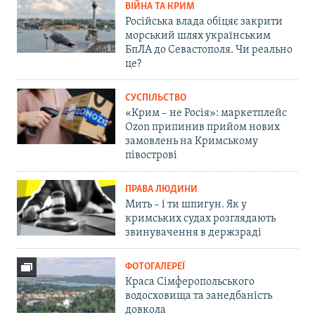
ВІЙНА ТА КРИМ
Російська влада обіцяє закрити
морський шлях українським
БпЛА до Севастополя. Чи реально
це?
СУСПІЛЬСТВО
«Крим – не Росія»: маркетплейс
Ozon припинив прийом нових
замовлень на Кримському
півострові
ПРАВА ЛЮДИНИ
Мить – і ти шпигун. Як у
кримських судах розглядають
звинувачення в держзраді
ФОТОГАЛЕРЕЇ
Краса Сімферопольського
водосховища та занедбаність
довкола