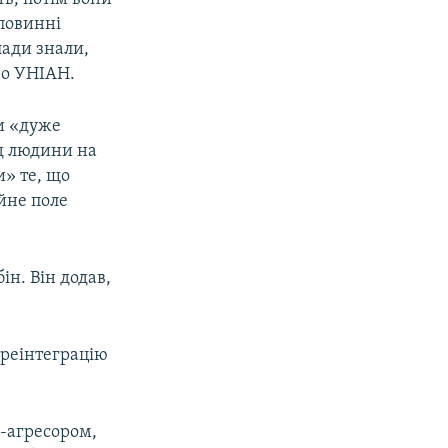
повинні
лади знали,
во УНІАН.
ти «дуже
од людини на
и» те, що
ійне поле
ін. Він додав,
 реінтеграцію
ю-агресором,