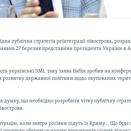
ідна публічна стратегія реінтеграції півострова, розра
 заявив 27 березня представник президента України в 
ть українські ЗМІ, таку заява Бабін зробив на конфере
 розвитку державної політики щодо окупованих терит
в думку, що необхідно розробити чітку публічну страт
півострова.
ситуацію, коли завтра росіяни підуть із Криму... Що буде
і пропуску збереться натовп чиновників різних відомс