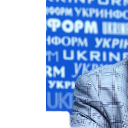
ВІДЕОУРОКИ «ELIFBE»
СВІДЧЕННЯ ОКУПАЦІЇ
УКРАЇНСЬКА ПРОБЛЕМА КРИМУ
ІНФОГРАФІКА