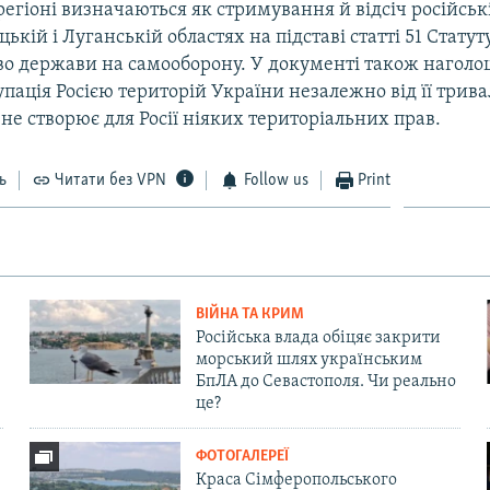
 регіоні визначаються як стримування й відсіч російськ
ецькій і Луганській областях на підставі статті 51 Стату
во держави на самооборону. У документі також наголо
пація Росією територій України незалежно від її тривал
не створює для Росії ніяких територіальних прав.
ь
Читати без VPN
Follow us
Print
ВІЙНА ТА КРИМ
Російська влада обіцяє закрити
морський шлях українським
БпЛА до Севастополя. Чи реально
це?
ФОТОГАЛЕРЕЇ
Краса Сімферопольського