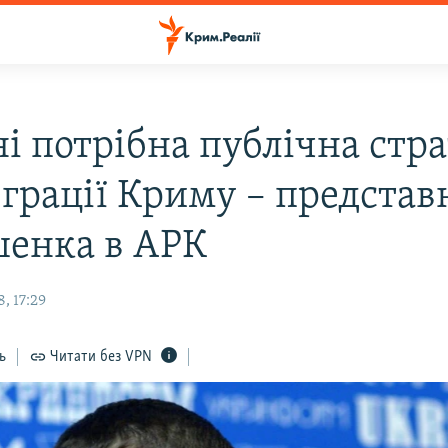
і потрібна публічна стра
еграції Криму – предста
енка в АРК
, 17:29
ь
Читати без VPN