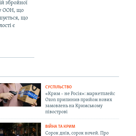
ій збройної
ту ООН, що
шується, що
ості є
СУСПІЛЬСТВО
«Крим – не Росія»: маркетплейс
Ozon припинив прийом нових
замовлень на Кримському
півострові
ВІЙНА ТА КРИМ
Сорок днів, сорок ночей. Про