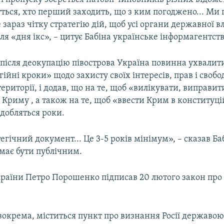
ться, хто перший заходить, що з ким погоджено... Ми 
зараз чітку стратегію дій, щоб усі органи державної в
ля «дня ікс», – цитує Бабіна українське інформагентст
 після деокупацію півострова Україна повинна ухвали
гійні кроки» щодо захисту своїх інтересів, прав і своб
ериторії, і додав, що на те, щоб «вилікувати, виправит
у Криму , а також на те, щоб «ввести Крим в конституц
добляться роки.
егічний документ... Це 3-5 років мінімум», – сказав Баб
має бути публічним.
раїни Петро Порошенко підписав 20 лютого закон про
зокрема, міститься пункт про визнання Росії державо