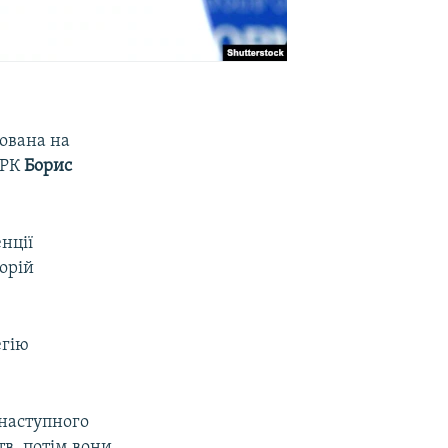
хована на
АРК
Борис
нції
орій
егію
 наступного
тв, потім вони