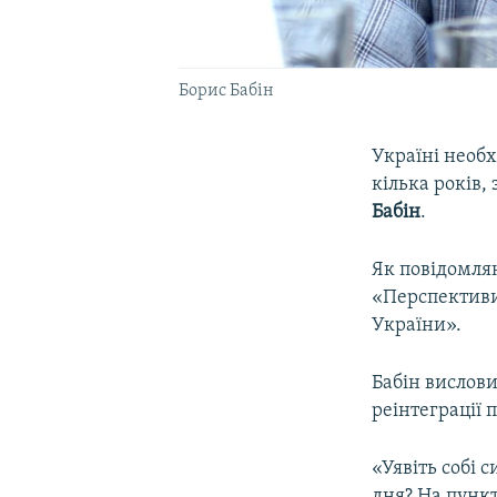
Борис Бабін
Україні необх
кілька років,
Бабін
.
Як повідомляю
«Перспективи
України».
Бабін вислови
реінтеграції 
«Уявіть собі 
дня? На пункт