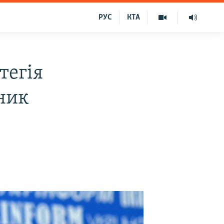
РУС
КТА
тегія
вник