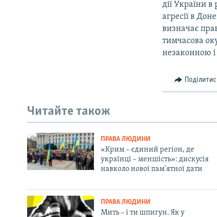
дії України в
агресії в Дон
визначає пра
тимчасова оку
незаконною і 
Поділитис
Читайте також
ПРАВА ЛЮДИНИ
«Крим – єдиний регіон, де
українці – меншість»: дискусія
навколо нової пам'ятної дати
ПРАВА ЛЮДИНИ
Мить – і ти шпигун. Як у