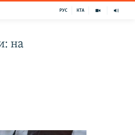
РУС
КТА
: на