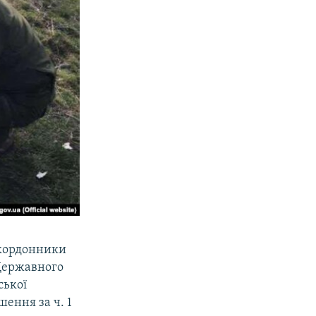
рикордонники
Державного
ської
ення за ч. 1