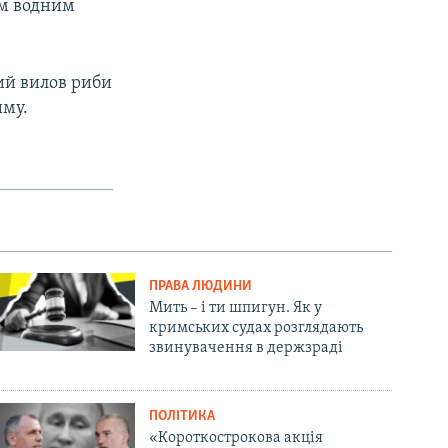
им водним
ий вилов риби
иму.
ПРАВА ЛЮДИНИ
Мить – і ти шпигун. Як у
кримських судах розглядають
звинувачення в держзраді
ПОЛІТИКА
«Короткострокова акція