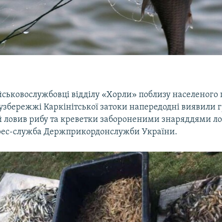
йськовослужбовці відділу «Хорли» поблизу населеного
 узбережжі Каркінітської затоки напередодні виявили
й ловив рибу та креветки забороненими знаряддями ло
рес-служба Держприкордонслужби України.