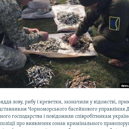
яддя лову, рибу і креветки, зазначили у відомстві, п
дставникам Чорноморського басейнового управління 
ного господарства і повідомили співробітникам україн
поліції про виявлення ознак кримінального правопоруш