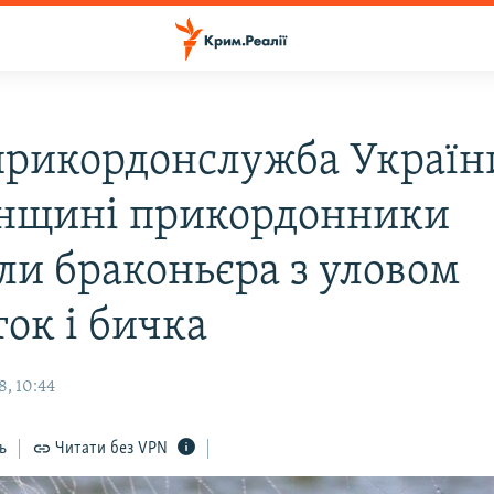
рикордонслужба України
нщині прикордонники
ли браконьєра з уловом
ок і бичка
8, 10:44
ь
Читати без VPN