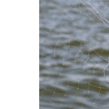
ВІДЕОУРОКИ «ELIFBE»
СВІДЧЕННЯ ОКУПАЦІЇ
УКРАЇНСЬКА ПРОБЛЕМА КРИМУ
ІНФОГРАФІКА