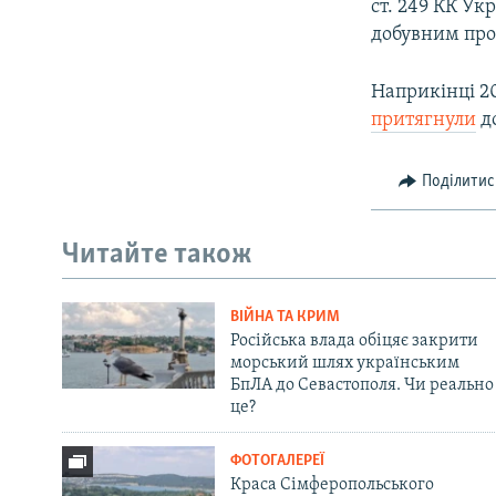
ст. 249 КК У
добувним про
Наприкінці 20
притягнули
до
Поділитис
Читайте також
ВІЙНА ТА КРИМ
Російська влада обіцяє закрити
морський шлях українським
БпЛА до Севастополя. Чи реально
це?
ФОТОГАЛЕРЕЇ
Краса Сімферопольського