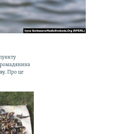
 пункту
 громадянина
ву. Про це