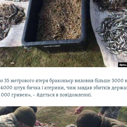
ю 35 метрового ятеря браконьєр виловив більше 3000 к
4000 штук бичка і атерини, чим завдав збитків держав
000 гривен», – йдеться в повідомленні.