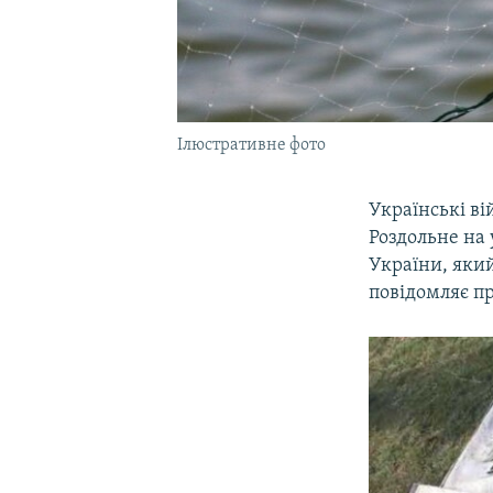
Ілюстративне фото
Українські ві
Роздольне на
України, яки
повідомляє п