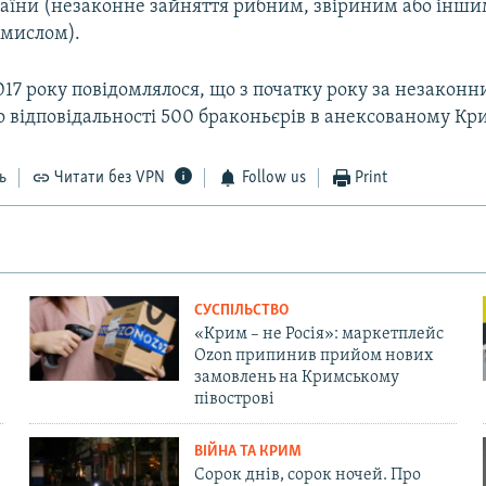
країни (незаконне зайняття рибним, звіриним або інш
мислом).
17 року повідомлялося, що з початку року за незаконн
 відповідальності 500 браконьєрів в анексованому Кр
ь
Читати без VPN
Follow us
Print
СУСПІЛЬСТВО
«Крим – не Росія»: маркетплейс
Ozon припинив прийом нових
замовлень на Кримському
півострові
ВІЙНА ТА КРИМ
Сорок днів, сорок ночей. Про