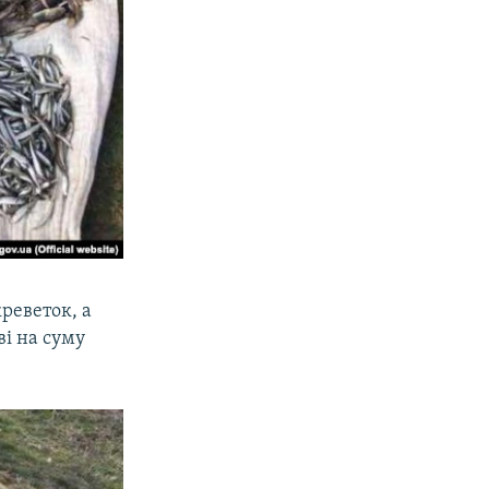
реветок, а
і на суму