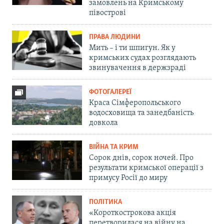
замовлень на Кримському
півострові
ПРАВА ЛЮДИНИ
Мить – і ти шпигун. Як у
кримських судах розглядають
звинувачення в держзраді
ФОТОГАЛЕРЕЇ
Краса Сімферопольського
водосховища та занедбаність
довкола
ВІЙНА ТА КРИМ
Сорок днів, сорок ночей. Про
результати кримської операції з
примусу Росії до миру
ПОЛІТИКА
«Короткострокова акція
перетворилася на війну на