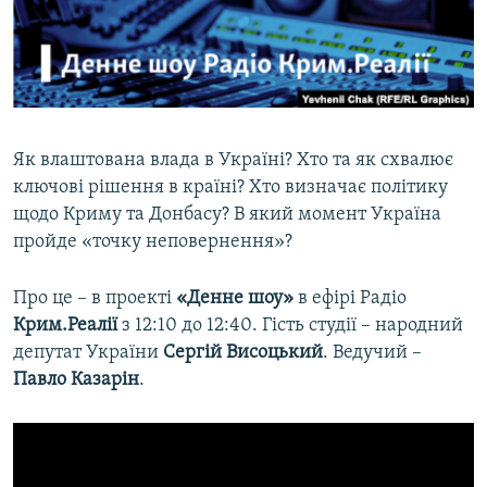
ВІДЕОУРОКИ «ELIFBE»
Русский
СВІДЧЕННЯ ОКУПАЦІЇ
Qırımtatar
УКРАЇНСЬКА ПРОБЛЕМА КРИМУ
ДОЛУЧАЙСЯ!
ІНФОГРАФІКА
Як влаштована влада в Україні? Хто та як схвалює
ключові рішення в країні? Хто визначає політику
щодо Криму та Донбасу? В який момент Україна
Усі сайти RFE/RL
пройде «точку неповернення»?
Про це – в проекті
«Денне шоу»
в ефірі Радіо
Крим.Реалії
з 12:10 до 12:40. Гість студії – народний
депутат України
Сергій Висоцький
. Ведучий –
Павло Казарін
.