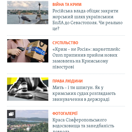
ВІЙНА ТА КРИМ
Російська влада обіцяє закрити
морський шлях українським
БпЛА до Севастополя. Чи реально
це?
СУСПІЛЬСТВО
«Крим – не Росія»: маркетплейс
Ozon припинив прийом нових
замовлень на Кримському
півострові
ПРАВА ЛЮДИНИ
Мить – і ти шпигун. Як у
кримських судах розглядають
звинувачення в держзраді
ФОТОГАЛЕРЕЇ
Краса Сімферопольського
водосховища та занедбаність