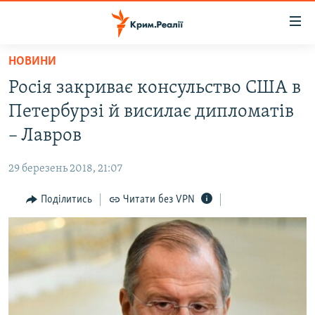
Доступність
посилання
Перейти
НОВИНИ
до
НОВИНИ
Росія закриває консульство США в
основного
ВОДА.КРИМ
матеріалу
Петербурзі й висилає дипломатів
ВІДЕО ТА ФОТО
Перейти
– Лавров
до
ПОЛІТИКА
основної
29 березень 2018, 21:07
БЛОГИ
навігації
Перейти
Поділитись
Читати без VPN
ПОГЛЯД
до
ІНТЕРВ'Ю
пошуку
ВСЕ ЗА ДЕНЬ
СПЕЦПРОЕКТИ
ЯК ОБІЙТИ БЛОКУВАННЯ
ДЕПОРТАЦІЯ