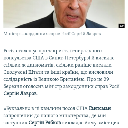
ВІДЕОУРОКИ «ELIFBE»
Русский
СВІДЧЕННЯ ОКУПАЦІЇ
Qırımtatar
УКРАЇНСЬКА ПРОБЛЕМА КРИМУ
Міністр закордонних справ Росії Сергій Лавров
ДОЛУЧАЙСЯ!
ІНФОГРАФІКА
Росія оголошує про закриття генерального
консульства США в Санкт-Петербурзі й висилає
Усі сайти RFE/RL
стільки ж дипломатів, скільки раніше вислали
Сполучені Штати та інші країни, що висловили
солідарність із Великою Британією. Про це 29
березня оголосив міністр закордонних справ Росії
Сергій Лавров
.
«Буквально в ці хвилини посол США
Гантсман
запрошений до нашого міністерства, де мій
заступник
Сергій Рябков
викладає йому зміст цих