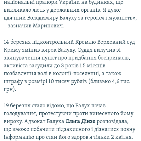
національні прапори України на будинках, що
викликало лють у державних органів. Я дуже
вдячний Володимиру Балуху за героїзм і мужність»,
– зазначив Маринович.
14 березня підконтрольний Кремлю Верховний суд
Криму змінив вирок Балуху. Суддя вилучив зі
звинувачення пункт про придбання боєприпасів,
активіста засудили до 3 років і 5 місяців
позбавлення волі в колонії-поселенні, а також
штрафу в розмірі 10 тисяч рублів (близько 4,6 тис.
грн).
19 березня стало відомо, що Балух почав
голодування, протестуючи проти винесеного йому
вироку. Адвокат Балуха
Ольга Дінзе
розповідала,
що зможе побачити підзахисного і дізнатися повну
інформацію про стан його здоров'я тільки 2 квітня.