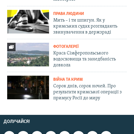
ПРАВА ЛЮДИНИ
Мить – і ти шпигун. Як у
кримських судах розглядають
звинувачення в держзраді
ФОТОГАЛЕРЕЇ
Краса Сімферопольського
водосховища та занедбаність
довкола
ВІЙНА ТА КРИМ
Сорок днів, сорок ночей. Про
результати кримської операції з
примусу Росії до миру
ДОЛУЧАЙСЯ!