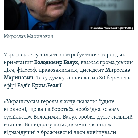
ВІДЕОУРОКИ «ELIFBE»
Русский
СВІДЧЕННЯ ОКУПАЦІЇ
Qırımtatar
УКРАЇНСЬКА ПРОБЛЕМА КРИМУ
Мирослав Маринович
ДОЛУЧАЙСЯ!
ІНФОГРАФІКА
Українське суспільство потребує таких героїв, як
кримчанин
Володимир Балух
, вважає громадський
Усі сайти RFE/RL
діяч, філософ, правозахисник, дисидент
Мирослав
Маринович
. Таку думку він висловив 30 березня в
ефірі
Радіо Крим.Реалії
.
«Українським героям я хочу сказати: будьте
впевнені, що ваша боротьба необхідна всьому
суспільству. Володимир Балух зробив дуже сильний
вчинок. Він відразу нагадав мені, як такі ж
відчайдушні в брежнєвські часи вивішували