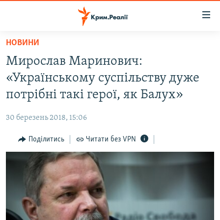
Доступність
посилання
Перейти
НОВИНИ
до
НОВИНИ
Мирослав Маринович:
основного
ВОДА.КРИМ
матеріалу
«Українському суспільству дуже
ВІДЕО ТА ФОТО
Перейти
потрібні такі герої, як Балух»
до
ПОЛІТИКА
основної
30 березень 2018, 15:06
БЛОГИ
навігації
Перейти
Поділитись
Читати без VPN
ПОГЛЯД
до
ІНТЕРВ'Ю
пошуку
ВСЕ ЗА ДЕНЬ
СПЕЦПРОЕКТИ
ЯК ОБІЙТИ БЛОКУВАННЯ
ДЕПОРТАЦІЯ