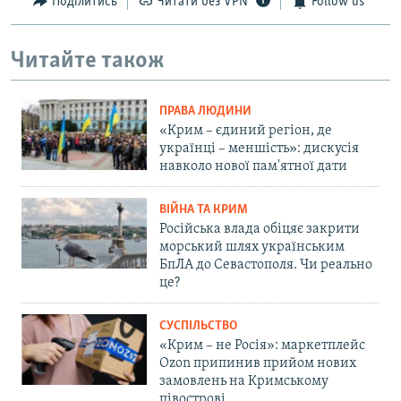
Поділитись
Читати без VPN
Follow us
Читайте також
ПРАВА ЛЮДИНИ
«Крим – єдиний регіон, де
українці – меншість»: дискусія
навколо нової пам'ятної дати
ВІЙНА ТА КРИМ
Російська влада обіцяє закрити
морський шлях українським
БпЛА до Севастополя. Чи реально
це?
СУСПІЛЬСТВО
«Крим – не Росія»: маркетплейс
Ozon припинив прийом нових
замовлень на Кримському
півострові