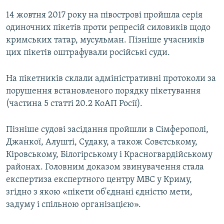
14 жовтня 2017 року на півострові пройшла серія
одиночних пікетів проти репресій силовиків щодо
кримських татар, мусульман. Пізніше учасників
цих пікетів оштрафували російські суди.
На пікетників склали адміністративні протоколи за
порушення встановленого порядку пікетування
(частина 5 статті 20.2 КоАП Росії).
Пізніше судові засідання пройшли в Сімферополі,
Джанкої, Алушті, Судаку, а також Совєтському,
Кіровському, Білогірському і Красногвардійському
районах. Головним доказом звинувачення стала
експертиза експертного центру МВС у Криму,
згідно з якою «пікети об'єднані єдністю мети,
задуму і спільною організацією».