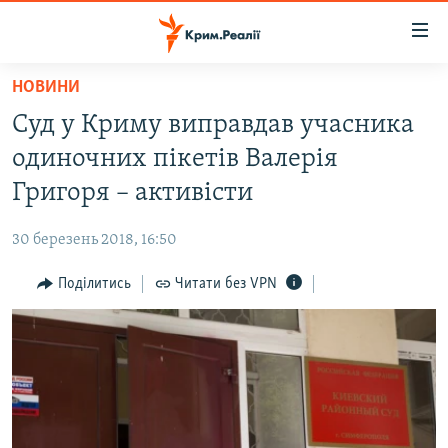
Доступність
посилання
Перейти
НОВИНИ
до
НОВИНИ
Суд у Криму виправдав учасника
основного
ВОДА.КРИМ
матеріалу
одиночних пікетів Валерія
ВІДЕО ТА ФОТО
Перейти
Григоря – активісти
до
ПОЛІТИКА
основної
30 березень 2018, 16:50
БЛОГИ
навігації
Перейти
Поділитись
Читати без VPN
ПОГЛЯД
до
ІНТЕРВ'Ю
пошуку
ВСЕ ЗА ДЕНЬ
СПЕЦПРОЕКТИ
ЯК ОБІЙТИ БЛОКУВАННЯ
ДЕПОРТАЦІЯ