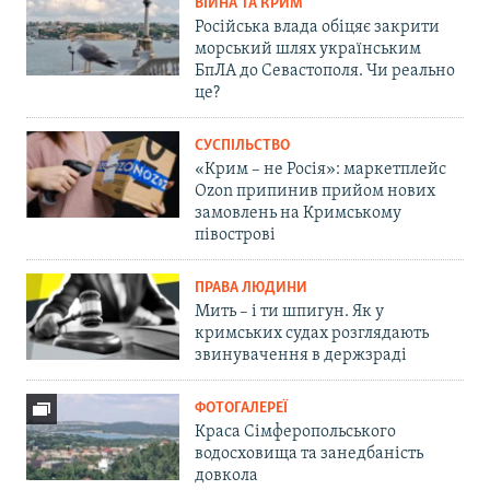
ВІЙНА ТА КРИМ
Російська влада обіцяє закрити
морський шлях українським
БпЛА до Севастополя. Чи реально
це?
СУСПІЛЬСТВО
«Крим – не Росія»: маркетплейс
Ozon припинив прийом нових
замовлень на Кримському
півострові
ПРАВА ЛЮДИНИ
Мить – і ти шпигун. Як у
кримських судах розглядають
звинувачення в держзраді
ФОТОГАЛЕРЕЇ
Краса Сімферопольського
водосховища та занедбаність
довкола