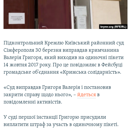
ВІДЕОУРОКИ «ELIFBE»
Русский
СВІДЧЕННЯ ОКУПАЦІЇ
Qırımtatar
УКРАЇНСЬКА ПРОБЛЕМА КРИМУ
ДОЛУЧАЙСЯ!
ІНФОГРАФІКА
Підконтрольний Кремлю Київський районний суд
Сімферополя 30 березня виправдав кримчанина
Валерія Григоря, який виходив на одиночні пікети
Усі сайти RFE/RL
14 жовтня 2017 року. Про це повідомляє в Фейсбуці
громадське об'єднання «Кримська солідарність».
«Суд виправдав Григоря Валерія і постановив
закрити справу щодо нього», –
йдеться
в
повідомленні активістів.
У суді першої інстанції Григорю присудили
виплатити штраф за участь в одиночному пікеті.