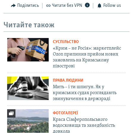
Поділитись
Читати без VPN
Follow us
Читайте також
СУСПІЛЬСТВО
«Крим – не Росія»: маркетплейс
Ozon припинив прийом нових
замовлень на Кримському
півострові
ПРАВА ЛЮДИНИ
Мить – і ти шпигун. Як у
кримських судах розглядають
звинувачення в держзраді
ФОТОГАЛЕРЕЇ
Краса Сімферопольського
водосховища та занедбаність
довкола