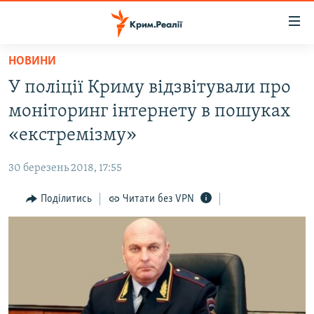
Доступність
посилання
Перейти
НОВИНИ
до
НОВИНИ
У поліції Криму відзвітували про
основного
ВОДА.КРИМ
матеріалу
моніторинг інтернету в пошуках
ВІДЕО ТА ФОТО
Перейти
«екстремізму»
до
ПОЛІТИКА
основної
30 березень 2018, 17:55
БЛОГИ
навігації
Перейти
Поділитись
Читати без VPN
ПОГЛЯД
до
ІНТЕРВ'Ю
пошуку
ВСЕ ЗА ДЕНЬ
СПЕЦПРОЕКТИ
ЯК ОБІЙТИ БЛОКУВАННЯ
ДЕПОРТАЦІЯ