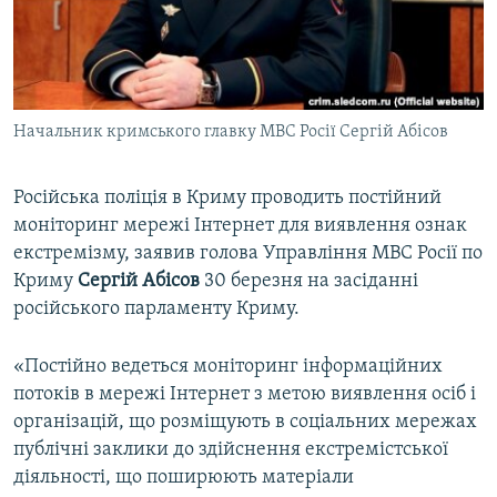
ВІДЕОУРОКИ «ELIFBE»
Русский
СВІДЧЕННЯ ОКУПАЦІЇ
Qırımtatar
УКРАЇНСЬКА ПРОБЛЕМА КРИМУ
Начальник кримського главку МВС Росії Сергій Абісов
ДОЛУЧАЙСЯ!
ІНФОГРАФІКА
Російська поліція в Криму проводить постійний
моніторинг мережі Інтернет для виявлення ознак
Усі сайти RFE/RL
екстремізму, заявив голова Управління МВС Росії по
Криму
Сергій Абісов
30 березня на засіданні
російського парламенту Криму.
«Постійно ведеться моніторинг інформаційних
потоків в мережі Інтернет з метою виявлення осіб і
організацій, що розміщують в соціальних мережах
публічні заклики до здійснення екстремістської
діяльності, що поширюють матеріали