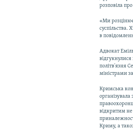
розповіла про
«Ми розцінюєм
суспільства. 
в повідомленн
Адвокат Еміль
відгукнулися
політв'язня С
міністрами за
Кримська конт
організувала 
правоохоронц
відкритим не
приналежності
Криму, а так