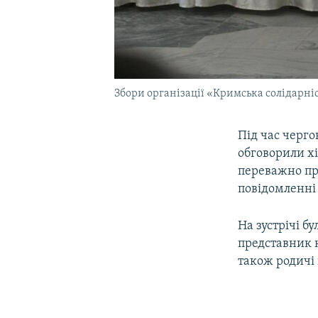
Збори організації «Кримська солідарніс
Під час черго
обговорили х
переважно пр
повідомленні 
На зустрічі б
представник 
також родичі 