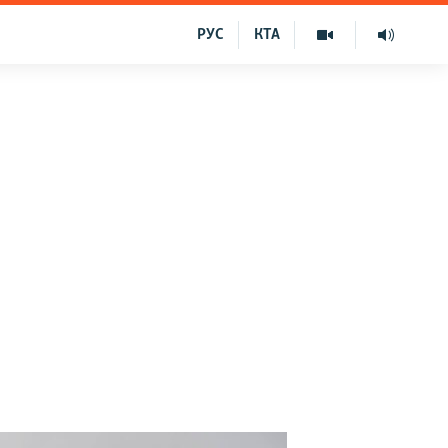
РУС
КТА