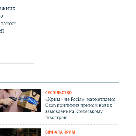
лежних
го
а також
ії
СУСПІЛЬСТВО
«Крим – не Росія»: маркетплейс
Ozon припинив прийом нових
замовлень на Кримському
півострові
ВІЙНА ТА КРИМ