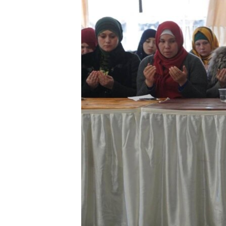
ВІДЕОУРОКИ «ELIFBE»
СВІДЧЕННЯ ОКУПАЦІЇ
УКРАЇНСЬКА ПРОБЛЕМА КРИМУ
ІНФОГРАФІКА