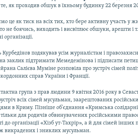
 те, як проходив обшук в їхньому будинку 22 березня 2
о це як тиск на всіх тих, хто бере активну участь у жи
Хто не боячись, виходить і висвітлює обшуки, арешти і т
і організації.
 Курбедінов подякував усім журналістам і правозахисн
 на заклик підтримати Мемедемінова і підписати пети
ейрана Салієва Муміне розповіла про зустріч сімей політ
кордонних справ України і Франції.
актна група з прав людини 9 квітня 2016 року в Севас
зустріч всіх сімей мусульман, заарештованих російсь
ями в Криму. Пізніше об'єднання «Кримська солідарні
 тільки для родичів обвинувачених російськими прав
 до організації «Хізб ут-Тахрір», а й для сімей інших п
ож викрадених і зниклих мусульман.