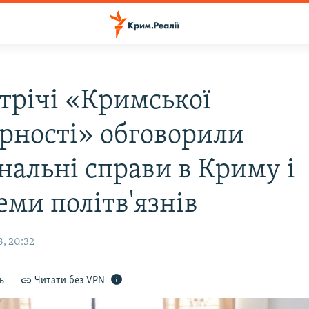
стрічі «Кримської
арності» обговорили
нальні справи в Криму і
еми політв'язнів
8, 20:32
ь
Читати без VPN