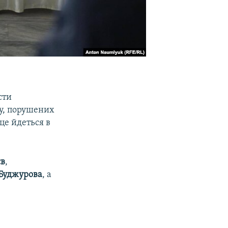
сти
у, порушених
це йдеться в
єв
,
 Буджурова
, а