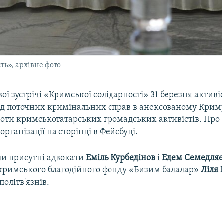
ть», архівне фото
вої зустрічі «Кримської солідарності» 31 березня активі
ід поточних кримінальних справ в анексованому Крим
оти кримськотатарських громадських активістів. Про 
організації на сторінці в Фейсбуці.
ули присутні адвокати
Еміль Курбедінов
і
Едем Семедля
кримського благодійного фонду «Бизим балалар»
Ліля
політв'язнів.