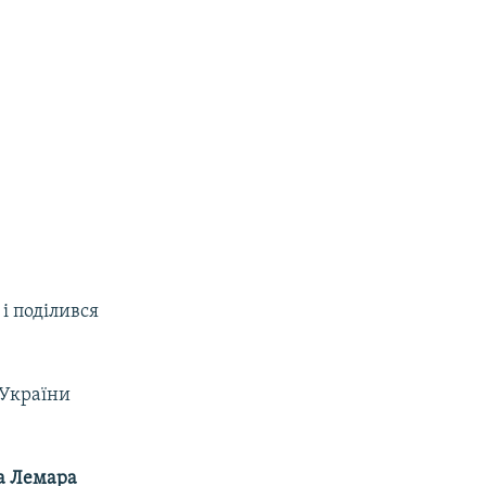
і поділився
 України
а Лемара