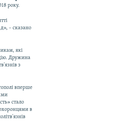
018 року.
тті
.д», – сказано
икам, які
цію. Дружина
в'язнів з
тополі вперше
кими
сть» стало
оохоронцями в
олітв'язнів