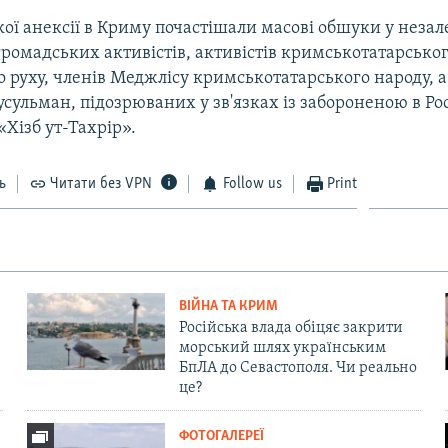
кої анексії в Криму почастішали масові обшуки у неза
громадських активістів, активістів кримськотатарсько
 руху, членів Меджлісу кримськотатарського народу, 
ульман, підозрюваних у зв'язках із забороненою в Рос
«Хізб ут-Тахрір».
ь
Читати без VPN
Follow us
Print
ВІЙНА ТА КРИМ
Російська влада обіцяє закрити
морський шлях українським
БпЛА до Севастополя. Чи реально
це?
ФОТОГАЛЕРЕЇ