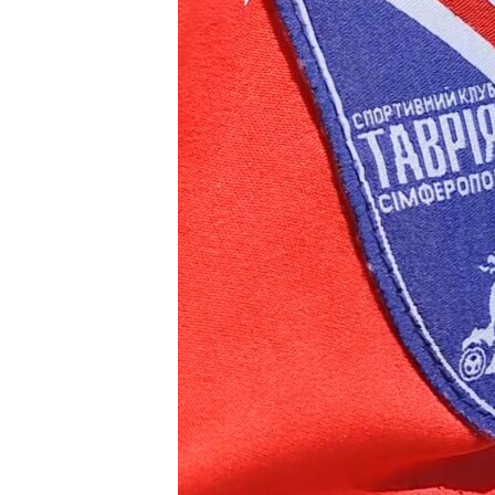
ВІДЕОУРОКИ «ELIFBE»
СВІДЧЕННЯ ОКУПАЦІЇ
УКРАЇНСЬКА ПРОБЛЕМА КРИМУ
ІНФОГРАФІКА