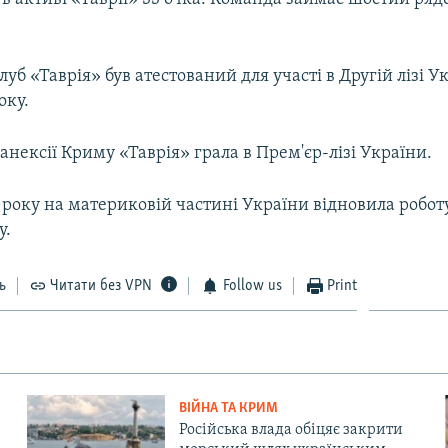
уб «Таврія» був атестований для участі в Другій лізі У
оку.
 анексії Криму «Таврія» грала в Прем'єр-лізі України.
 року на материковій частині України відновила робот
у.
ь
Читати без VPN
Follow us
Print
ВІЙНА ТА КРИМ
Російська влада обіцяє закрити