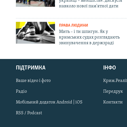
українці – меншість»: дискусія
навколо нової пам'ятної дати
ПРАВА ЛЮДИНИ
Мить – і ти шпигун. Як у
кримських судах розглядають
звинувачення в держзраді
Русский
ПІДТРИМКА
ІНФО
Qırımtatar
Ваше відео і фото
Крим.Реалії
ДОЛУЧАЙСЯ!
Радіо
Передрук
Мобільний додаток Android | iOS
Контакти
RSS / Podcast
Усі сайти RFE/RL