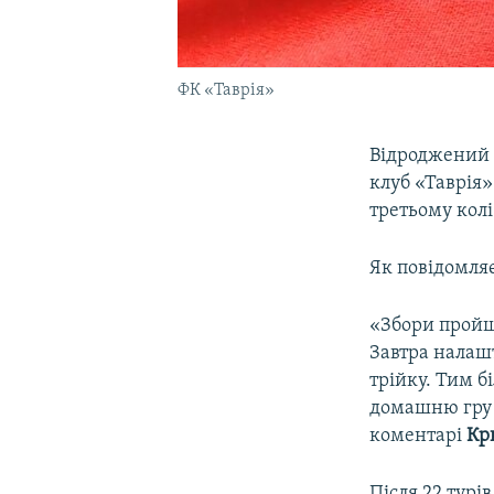
ФК «Таврія»
Відроджений 
клуб «Таврія»
третьому колі
Як повідомляє
«Збори пройшл
Завтра налаш
трійку. Тим б
домашню гру п
коментарі
Кр
Після 22 турі