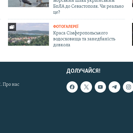
морський шлях українським
БпЛА до Севастополя. Чи реально
це?
ФОТОГАЛЕРЕЇ
Краса Сімферопольського
водосховища та занедбаність
довкола
ДОЛУЧАЙСЯ!
. Про нас