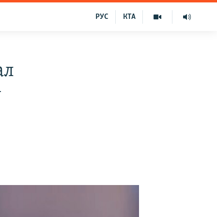
РУС
КТА
ал
у