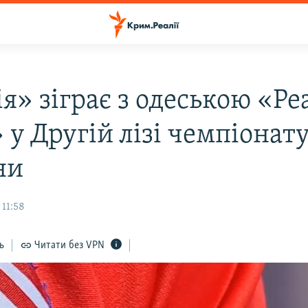
я» зіграє з одеською «Ре
у Другій лізі чемпіонат
ни
 11:58
ь
Читати без VPN