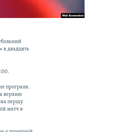
тбольний
» в двадцять
:00.
не програли.
за верхню
о на першу
ій матч в
ок у турнірній