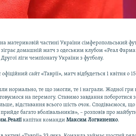
на материковій частині України сімферопольський фу
 зіграє домашній матч з одеським клубом «Реал Фарма
 Другої ліги чемпіонату України з футболу.
 офіційний сайт «Таврії», матч відбудеться 1 квітня о 15
и нормально, те що змогли, те і награли. Жодної гри 
товуємося на перемогу. Ставимо завдання поборотися 
ільше, відставання всього шість очок. Сподіваємося, щ
рийде багато вболівальників», – розповів про майбутн
им.Реалії
капітан команди
Максим Логвиненко
.
в в активі «Таврії» 33 очка. Команда займає шостий ряд