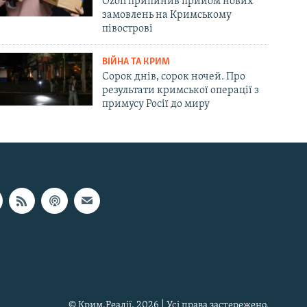
Ozon припинив прийом нових
замовлень на Кримському
півострові
ВІЙНА ТА КРИМ
Сорок днів, сорок ночей. Про
результати кримської операції з
примусу Росії до миру
© Крим.Реалії, 2026 | Усі права застережено.