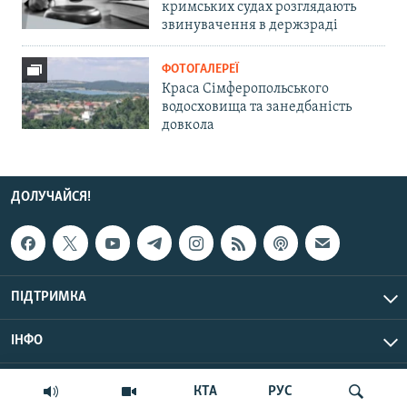
кримських судах розглядають
звинувачення в держзраді
ФОТОГАЛЕРЕЇ
Краса Сімферопольського
водосховища та занедбаність
довкола
ДОЛУЧАЙСЯ!
ПІДТРИМКА
ІНФО
© Крим.Реалії, 2026 | Усі права застережено.
КТА
РУС