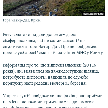
ВІДЕОУРОКИ «ELIFBE»
Русский
СВІДЧЕННЯ ОКУПАЦІЇ
Qırımtatar
Гора Чатир-Даг, Крим
УКРАЇНСЬКА ПРОБЛЕМА КРИМУ
ДОЛУЧАЙСЯ!
ІНФОГРАФІКА
Рятувальники надали допомогу двом
сімферопольцям, які не могли самостійно
спуститися з гори Чатир-Даг. Про це повідомляє
Усі сайти RFE/RL
прес-служба російського Управління МНС у Криму.
Інформація про те, що відпочивальники (20 і 16
років), які виявилися на важкодоступній ділянці,
потребують допомоги, надійшла до служби
порятунку напередодні ввечері 31 березня.
У прес-службі повідомили, що фахівці, які прибули
на місце, допомогли кримчанам за допомогою