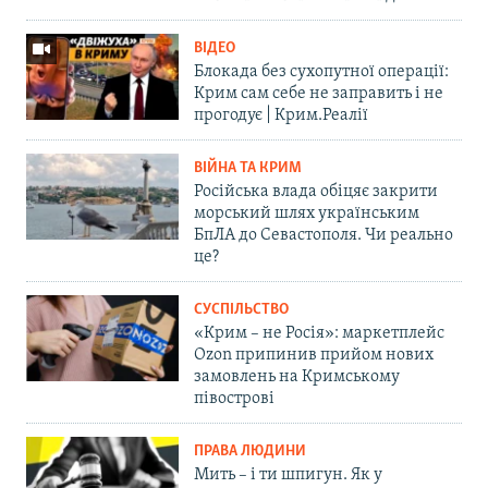
ВІДЕО
Блокада без сухопутної операції:
Крим сам себе не заправить і не
прогодує | Крим.Реалії
ВІЙНА ТА КРИМ
Російська влада обіцяє закрити
морський шлях українським
БпЛА до Севастополя. Чи реально
це?
СУСПІЛЬСТВО
«Крим – не Росія»: маркетплейс
Ozon припинив прийом нових
замовлень на Кримському
півострові
ПРАВА ЛЮДИНИ
Мить – і ти шпигун. Як у