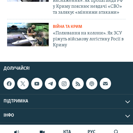
виснаження»: Як пропаганда РФ
у Криму пояснює невдачі «СВО»
та залякує «мінними атаками»
ВІЙНА ТА КРИМ
«Полювання на колони». Як ЗСУ
ріжуть військову логістику Росії в
Криму
ДОЛУЧАЙСЯ!
ПІДТРИМКА
ІНФО
© Крим.Реалії, 2026 | Усі права застережено.
КТА
РУС