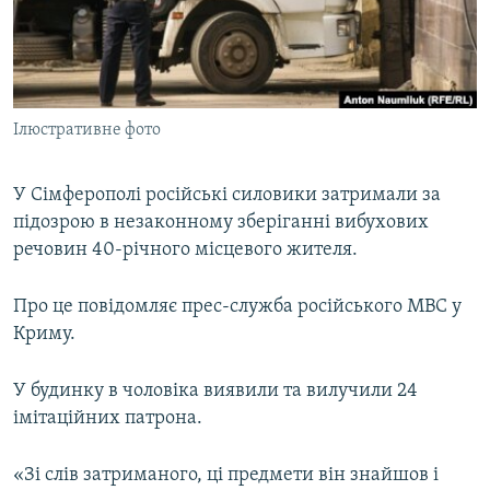
ВІДЕОУРОКИ «ELIFBE»
Русский
СВІДЧЕННЯ ОКУПАЦІЇ
Qırımtatar
УКРАЇНСЬКА ПРОБЛЕМА КРИМУ
Ілюстративне фото
ДОЛУЧАЙСЯ!
ІНФОГРАФІКА
У Сімферополі російські силовики затримали за
підозрою в незаконному зберіганні вибухових
Усі сайти RFE/RL
речовин 40-річного місцевого жителя.
Про це повідомляє прес-служба російського МВС у
Криму.
У будинку в чоловіка виявили та вилучили 24
імітаційних патрона.
«Зі слів затриманого, ці предмети він знайшов і