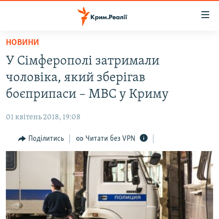
Доступність
посилання
Перейти
НОВИНИ
до
НОВИНИ
У Сімферополі затримали
основного
ВОДА.КРИМ
матеріалу
чоловіка, який зберігав
ВІДЕО ТА ФОТО
Перейти
боєприпаси – МВС у Криму
до
ПОЛІТИКА
основної
01 квітень 2018, 19:08
БЛОГИ
навігації
Перейти
Поділитись
Читати без VPN
ПОГЛЯД
до
ІНТЕРВ'Ю
пошуку
ВСЕ ЗА ДЕНЬ
СПЕЦПРОЕКТИ
ЯК ОБІЙТИ БЛОКУВАННЯ
ДЕПОРТАЦІЯ