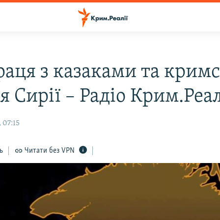
раця з казаками та крим
я Сирії – Радіо Крим.Реал
 07:15
ь
Читати без VPN