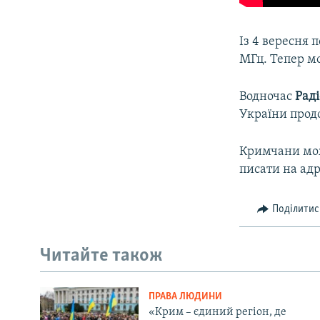
Із 4 вересня
МГц. Тепер мо
Водночас
Раді
України прод
Кримчани мож
писати на адр
Поділитис
Читайте також
ПРАВА ЛЮДИНИ
«Крим – єдиний регіон, де