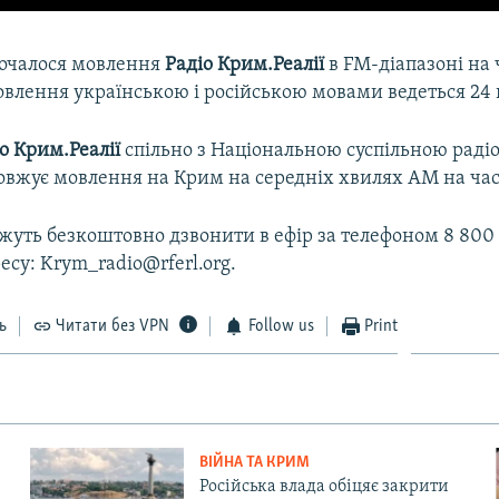
 почалося мовлення
Радіо Крим.Реалії
в FM-діапазоні на ч
влення українською і російською мовами ведеться 24 г
о Крим.Реалії
спільно з Національною суспільною рад
овжує мовлення на Крим на середніх хвилях АМ на част
уть безкоштовно дзвонити в ефір за телефоном 8 800 1
есу: Krym_radio@rferl.org.
ь
Читати без VPN
Follow us
Print
ВІЙНА ТА КРИМ
Російська влада обіцяє закрити