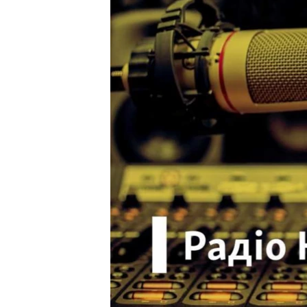
ВІДЕОУРОКИ «ELIFBE»
СВІДЧЕННЯ ОКУПАЦІЇ
УКРАЇНСЬКА ПРОБЛЕМА КРИМУ
ІНФОГРАФІКА