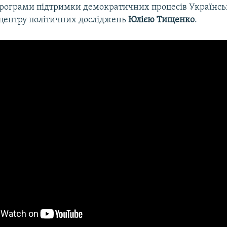
рограми підтримки демократичних процесів Українсь
центру політичних досліджень
Юлією Тищенко
.