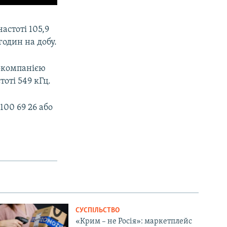
астоті 105,9
один на добу.
іокомпанією
оті 549 кГц.
00 69 26 або
СУСПІЛЬСТВО
«Крим – не Росія»: маркетплейс