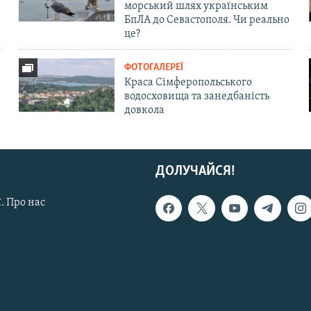
морський шлях українським
БпЛА до Севастополя. Чи реально
це?
ФОТОГАЛЕРЕЇ
Краса Сімферопольського
водосховища та занедбаність
довкола
ДОЛУЧАЙСЯ!
. Про нас