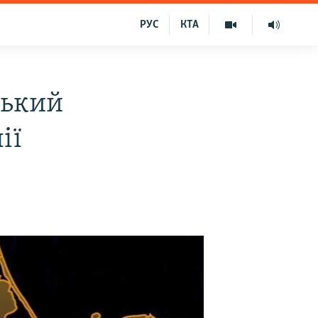
РУС
КТА
ський
ії