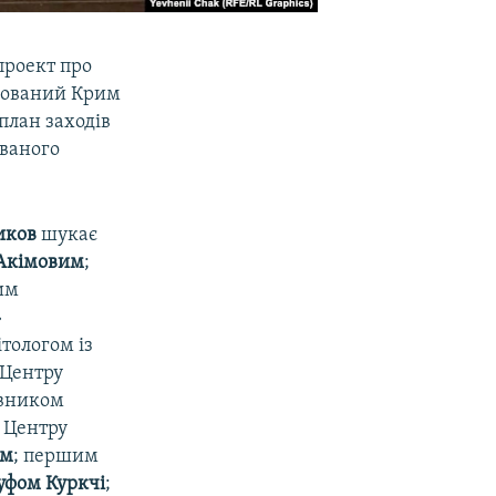
проект про
ксований Крим
 план заходів
ованого
иков
шукає
 Акімовим
;
им
»
тологом із
 Центру
авником
о Центру
ом
; першим
фом Куркчі
;