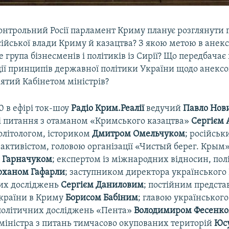
контрольний Росії парламент Криму планує розглянути 
сійської влади Криму й казацтва? З якою метою в ане
е група бізнесменів і політиків із Сирії? Що передбачає
ції принципів державної політики України щодо анекс
ятий Кабінетом міністрів?
00 в ефірі ток-шоу
Радіо Крим.Реалії
ведучий
Павло Нов
 ці питання з отаманом «Кримського казацтва»
Сергієм
літологом, істориком
Дмитром Омельчуком
; російськ
активістом, головою організації «Чистый берег. Крым
 Гарначуком
; експертом із міжнародних відносин, полі
рханом Гафарли
; заступником директора українського
их досліджень
Сергієм Даниловим
; постійним предст
країни в Криму
Борисом Бабіним
; главою українськог
олітичних досліджень «Пента»
Володимиром Фесенк
міністра з питань тимчасово окупованих територій
Юсу