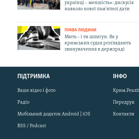
українці – меншість»: дискусія
навколо нової пам'ятної дати
ПРАВА ЛЮДИНИ
Мить – і ти шпигун. Як у
кримських судах розглядають
звинувачення в держзраді
Русский
ПІДТРИМКА
ІНФО
Qırımtatar
Ваше відео і фото
Крим.Реалії
ДОЛУЧАЙСЯ!
Радіо
Передрук
Мобільний додаток Android | iOS
Контакти
RSS / Podcast
Усі сайти RFE/RL