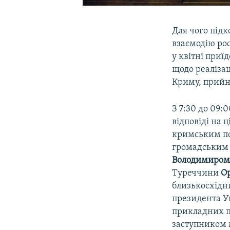
Для чого під
взаємодію ро
у квітні приїд
щодо реаліза
Криму, прийн
З 7:30 до 09:
відповіді на
кримським по
громадським 
Володимиром
Туреччини
О
близькосхідн
президента У
прикладних п
заступником 