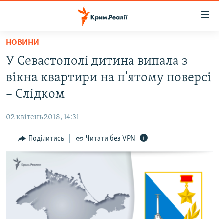
Доступність
посилання
Перейти
НОВИНИ
до
НОВИНИ
У Севастополі дитина випала з
основного
ВОДА.КРИМ
матеріалу
вікна квартири на п'ятому поверсі
ВІДЕО ТА ФОТО
Перейти
– Слідком
до
ПОЛІТИКА
основної
02 квітень 2018, 14:31
БЛОГИ
навігації
Перейти
Поділитись
Читати без VPN
ПОГЛЯД
до
ІНТЕРВ'Ю
пошуку
ВСЕ ЗА ДЕНЬ
СПЕЦПРОЕКТИ
ЯК ОБІЙТИ БЛОКУВАННЯ
ДЕПОРТАЦІЯ