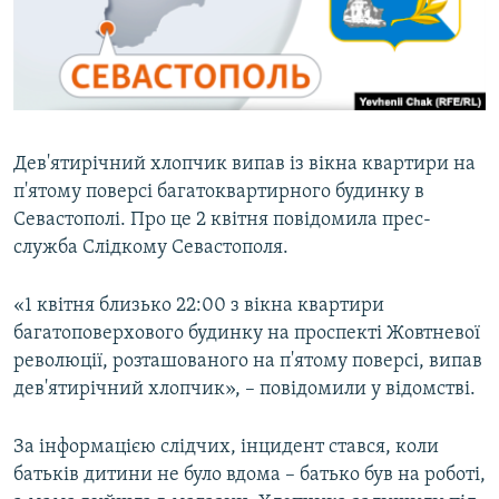
ВІДЕОУРОКИ «ELIFBE»
Русский
СВІДЧЕННЯ ОКУПАЦІЇ
Qırımtatar
УКРАЇНСЬКА ПРОБЛЕМА КРИМУ
ДОЛУЧАЙСЯ!
ІНФОГРАФІКА
Дев'ятирічний хлопчик випав із вікна квартири на
п'ятому поверсі багатоквартирного будинку в
Севастополі. Про це 2 квітня повідомила прес-
Усі сайти RFE/RL
служба Слідкому Севастополя.
«1 квітня близько 22:00 з вікна квартири
багатоповерхового будинку на проспекті Жовтневої
революції, розташованого на п'ятому поверсі, випав
дев'ятирічний хлопчик», – повідомили у відомстві.
За інформацією слідчих, інцидент стався, коли
батьків дитини не було вдома – батько був на роботі,