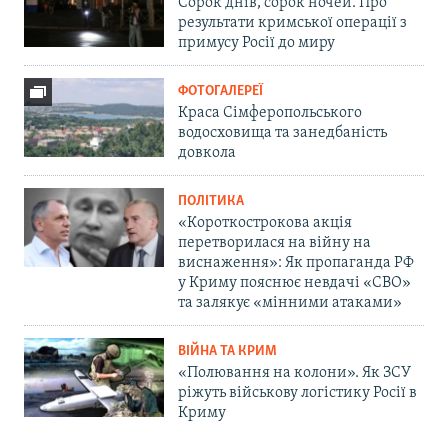
Сорок днів, сорок ночей. Про
результати кримської операції з
примусу Росії до миру
ФОТОГАЛЕРЕЇ
Краса Сімферопольського
водосховища та занедбаність
довкола
ПОЛІТИКА
«Короткострокова акція
перетворилася на війну на
виснаження»: Як пропаганда РФ
у Криму пояснює невдачі «СВО»
та залякує «мінними атаками»
ВІЙНА ТА КРИМ
«Полювання на колони». Як ЗСУ
ріжуть військову логістику Росії в
Криму