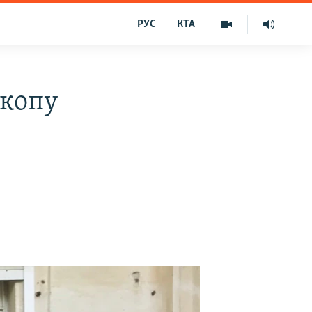
РУС
КТА
скопу