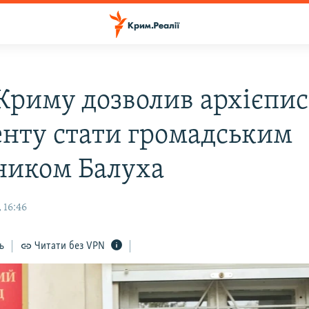
 Криму дозволив архієпи
нту стати громадським
ником Балуха
 16:46
ь
Читати без VPN