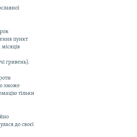
ославної
ирок
чення пункт
 місяців
чі гривень).
проти
що зможе
ормацію тільки
айно
улася до своєї