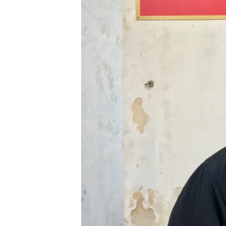
ВІДЕОУРОКИ «ELIFBE»
СВІДЧЕННЯ ОКУПАЦІЇ
УКРАЇНСЬКА ПРОБЛЕМА КРИМУ
ІНФОГРАФІКА