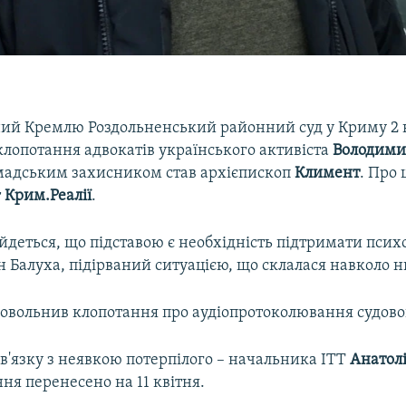
ий Кремлю Роздольненський районний суд у Криму 2 
клопотання адвокатів українського активіста
Володими
мадським захисником став архієпископ
Климент
. Про 
т
Крим.Реалії
.
йдеться, що підставою є необхідність підтримати псих
 Балуха, підірваний ситуацією, що склалася навколо н
довольнив клопотання про аудіопротоколювання судовог
в'язку з неявкою потерпілого – начальника ІТТ
Анатол
ння перенесено на 11 квітня.