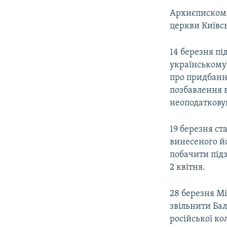
Архиєписком 
церкви Київсь
14 березня п
українському
про придбання
позбавлення в
неоподатковув
19 березня ст
винесеного й
побачити підз
2 квітня.
28 березня М
звільнити Ба
російської ко