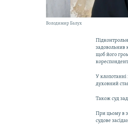
Володимир Балух
Підконтрольн
задовольнив 
щоб його гро
кореспонден
У клопотанні 
духовний стан
Також суд за
При цьому в з
судове засіда