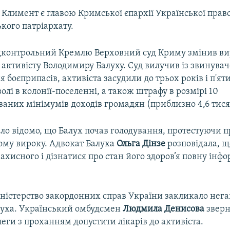
Климент є главою Кримської єпархії Української прав
кого патріархату.
ідконтрольний Кремлю Верховний суд Криму змінив в
 активісту Володимиру Балуху. Суд вилучив із звинува
 боєприпасів, активіста засудили до трьох років і п'яти
олі в колонії-поселенні, а також штрафу в розмірі 10
аних мінімумів доходів громадян (приблизно 4,6 тися
ало відомо, що Балух почав голодування, протестуючи 
ому вироку. Адвокат Балуха
Ольга Дінзе
розповідала, 
ахисного і дізнатися про стан його здоров’я повну інф
іністерство закордонних справ України закликало нег
луха. Український омбудсмен
Людмила Денисова
зверн
леги з проханням допустити лікарів до активіста.