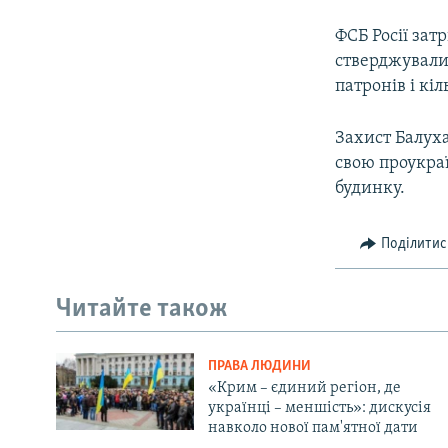
ФСБ Росії зат
стверджували
патронів і кі
Захист Балуха
свою проукраї
будинку.
Поділитис
Читайте також
ПРАВА ЛЮДИНИ
«Крим – єдиний регіон, де
українці – меншість»: дискусія
навколо нової пам'ятної дати