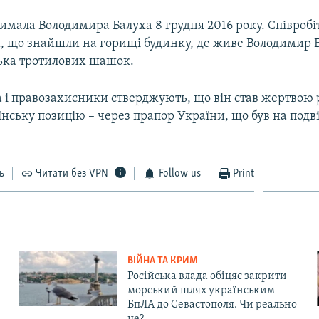
римала Володимира Балуха 8 грудня 2016 року. Співроб
, що знайшли на горищі будинку, де живе Володимир Б
лька тротилових шашок.
 і правозахисники стверджують, що він став жертвою 
нську позицію – через прапор України, що був на подві
ь
Читати без VPN
Follow us
Print
ВІЙНА ТА КРИМ
Російська влада обіцяє закрити
морський шлях українським
БпЛА до Севастополя. Чи реально
це?