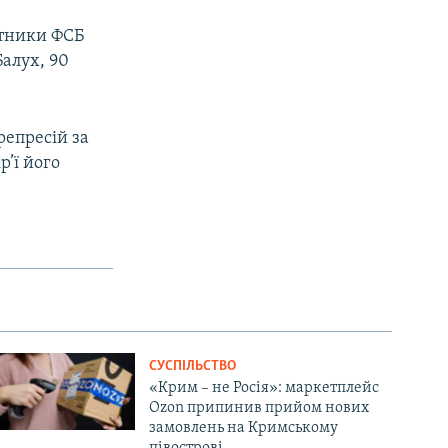
ітники ФСБ
алух, 90
репресій за
р’ї його
СУСПІЛЬСТВО
«Крим – не Росія»: маркетплейс
Ozon припинив прийом нових
замовлень на Кримському
півострові