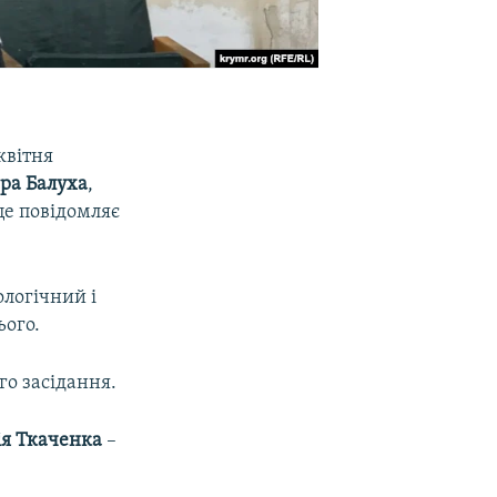
квітня
ра Балуха
,
це повідомляє
ологічний і
ього.
о засідання.
ія Ткаченка
​–