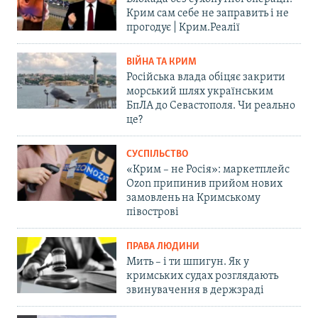
Крим сам себе не заправить і не
прогодує | Крим.Реалії
ВІЙНА ТА КРИМ
Російська влада обіцяє закрити
морський шлях українським
БпЛА до Севастополя. Чи реально
це?
СУСПІЛЬСТВО
«Крим – не Росія»: маркетплейс
Ozon припинив прийом нових
замовлень на Кримському
півострові
ПРАВА ЛЮДИНИ
Мить – і ти шпигун. Як у
кримських судах розглядають
звинувачення в держзраді