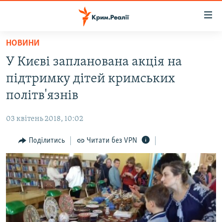
Доступність
посилання
Перейти
НОВИНИ
до
НОВИНИ
У Києві запланована акція на
основного
ВОДА.КРИМ
матеріалу
підтримку дітей кримських
ВІДЕО ТА ФОТО
Перейти
політв'язнів
до
ПОЛІТИКА
основної
03 квітень 2018, 10:02
БЛОГИ
навігації
Перейти
Поділитись
Читати без VPN
ПОГЛЯД
до
ІНТЕРВ'Ю
пошуку
ВСЕ ЗА ДЕНЬ
СПЕЦПРОЕКТИ
ЯК ОБІЙТИ БЛОКУВАННЯ
ДЕПОРТАЦІЯ