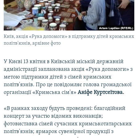
ВІДЕОУРОКИ «ELIFBE»
Русский
СВІДЧЕННЯ ОКУПАЦІЇ
Qırımtatar
УКРАЇНСЬКА ПРОБЛЕМА КРИМУ
Київ, акція «Рука допомоги» в підтримку дітей кримських
ДОЛУЧАЙСЯ!
ІНФОГРАФІКА
політв'язнів, архівне фото
У Києві 13 квітня в Київській міській державній
Усі сайти RFE/RL
адміністрації запланована акція «Рука допомоги» з
метою підтримки дітей з сімей кримських
політв'язнів. Про це повідомляє голова громадської
організації «Кримська сім'я»
Аніфе Куртсеїтова.
«В рамках заходу будуть проведені: благодійний
концерт за участю відомих виконавців;
фотовиставка сімей сучасних кримськотатарських
політв'язнів; ярмарок сувенірної продукції з