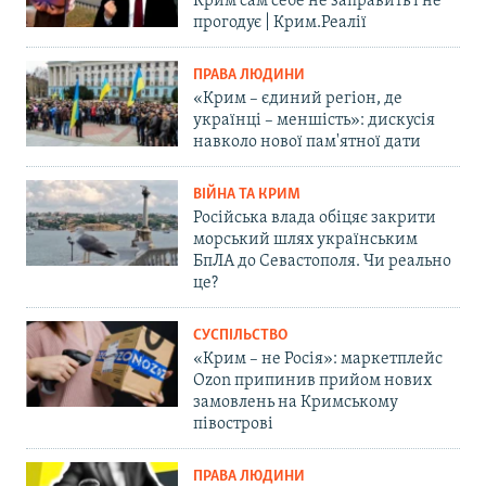
Крим сам себе не заправить і не
прогодує | Крим.Реалії
ПРАВА ЛЮДИНИ
«Крим – єдиний регіон, де
українці – меншість»: дискусія
навколо нової пам'ятної дати
ВІЙНА ТА КРИМ
Російська влада обіцяє закрити
морський шлях українським
БпЛА до Севастополя. Чи реально
це?
СУСПІЛЬСТВО
«Крим – не Росія»: маркетплейс
Ozon припинив прийом нових
замовлень на Кримському
півострові
ПРАВА ЛЮДИНИ