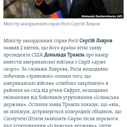
ВІДЕОУРОКИ «ELIFBE»
Русский
СВІДЧЕННЯ ОКУПАЦІЇ
Qırımtatar
Міністр закордонних справ Росії Сергій Лавров
УКРАЇНСЬКА ПРОБЛЕМА КРИМУ
ДОЛУЧАЙСЯ!
ІНФОГРАФІКА
Міністр закордонних справ Росії
Сергій Лавров
заявив 2 квітня, що його країна вітає заяву
президента США
Дональда Трампа
про намір
Усі сайти RFE/RL
вивести американські війська з Сирії «дуже
скоро». За словами Лаврова, Росія нещодавно
побачила «тривожні» ознаки того, що
американські війська «глибоко закріплені» в
районах на схід від річки Євфрат, нещодавно
звільнених від бойовиків угруповання «Ісламська
держава». Остання заява Трампа показує, що «він,
як мінімум, дотримується попередніх обіцянок, що
Сполучені Штати залишать Сирію після перемоги
над угрупованням «Ісламська держава», цитує