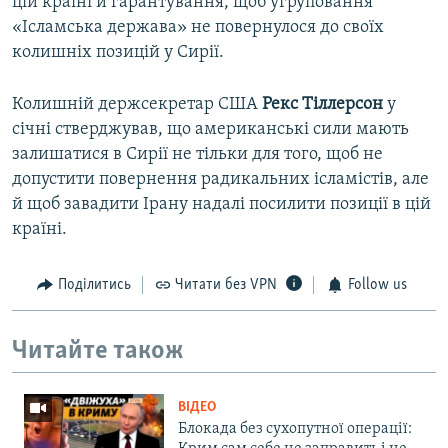
цій країні й гарантування, щоб угруповання
«Ісламська держава» не повернулося до своїх
колишніх позицій у Сирії.
Колишній держсекретар США
Рекс Тіллерсон
у
січні стверджував, що американські сили мають
залишатися в Сирії не тільки для того, щоб не
допустити повернення радикальних ісламістів, але
й щоб завадити Ірану надалі посилити позиції в цій
країні.
Поділитись
Читати без VPN
Follow us
Читайте також
ВІДЕО
Блокада без сухопутної операції: