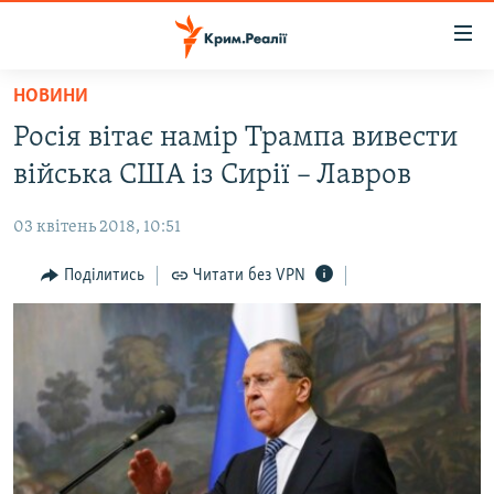
Доступність
посилання
Перейти
НОВИНИ
до
НОВИНИ
Росія вітає намір Трампа вивести
основного
ВОДА.КРИМ
матеріалу
війська США із Сирії – Лавров
ВІДЕО ТА ФОТО
Перейти
до
03 квітень 2018, 10:51
ПОЛІТИКА
основної
БЛОГИ
Поділитись
Читати без VPN
навігації
Перейти
ПОГЛЯД
до
ІНТЕРВ'Ю
пошуку
ВСЕ ЗА ДЕНЬ
СПЕЦПРОЕКТИ
ЯК ОБІЙТИ БЛОКУВАННЯ
ДЕПОРТАЦІЯ