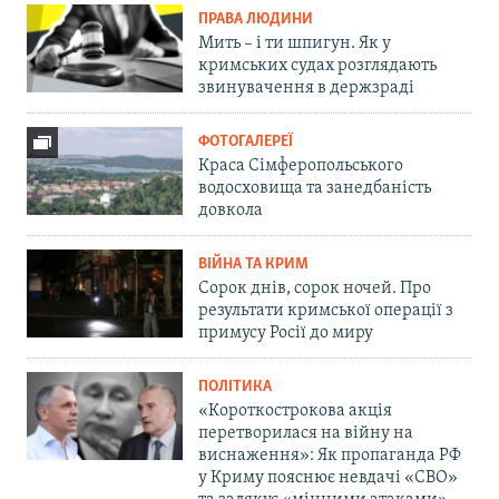
ПРАВА ЛЮДИНИ
Мить – і ти шпигун. Як у
кримських судах розглядають
звинувачення в держзраді
ФОТОГАЛЕРЕЇ
Краса Сімферопольського
водосховища та занедбаність
довкола
ВІЙНА ТА КРИМ
Сорок днів, сорок ночей. Про
результати кримської операції з
примусу Росії до миру
ПОЛІТИКА
«Короткострокова акція
перетворилася на війну на
виснаження»: Як пропаганда РФ
у Криму пояснює невдачі «СВО»