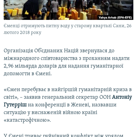
ВІДЕОУРОКИ «ELIFBE»
Русский
СВІДЧЕННЯ ОКУПАЦІЇ
Qırımtatar
Єменці отримують питну воду у старому кварталі Сани, 26
УКРАЇНСЬКА ПРОБЛЕМА КРИМУ
лютого 2018 року
ДОЛУЧАЙСЯ!
ІНФОГРАФІКА
Організація Об’єднаних Націй звернулася до
міжнародного співтовариства з проханням надати
2,96 мільярда доларів для надання гуманітарної
Усі сайти RFE/RL
допомогти в Ємені.
«Ємен перебуває в найгіршій гуманітарній криза в
світі», – заявив генеральний секретар ООН
Антоніу
Гутерріш
на конференції в Женеві, назвавши
ситуацію у виснаженій війною країні
«катастрофічною».
У Ємені триває руйнівний конфлікт між урядом