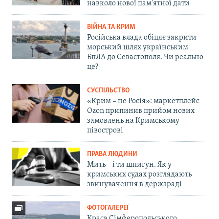
навколо нової пам'ятної дати
ВІЙНА ТА КРИМ
Російська влада обіцяє закрити
морський шлях українським
БпЛА до Севастополя. Чи реально
це?
СУСПІЛЬСТВО
«Крим – не Росія»: маркетплейс
Ozon припинив прийом нових
замовлень на Кримському
півострові
ПРАВА ЛЮДИНИ
Мить – і ти шпигун. Як у
кримських судах розглядають
звинувачення в держзраді
ФОТОГАЛЕРЕЇ
Краса Сімферопольського