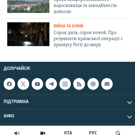
водосховища та занедбаність
довкола
ВІЙНА ТА КРИМ
Сорок днів, сорок ночей. Про
результати кримської операції з
примусу Росії до миру
ДОЛУЧАЙСЯ!
ПІДТРИМКА
ІНФО
© Крим.Реалії, 2026 | Усі права застережено.
КТА
РУС