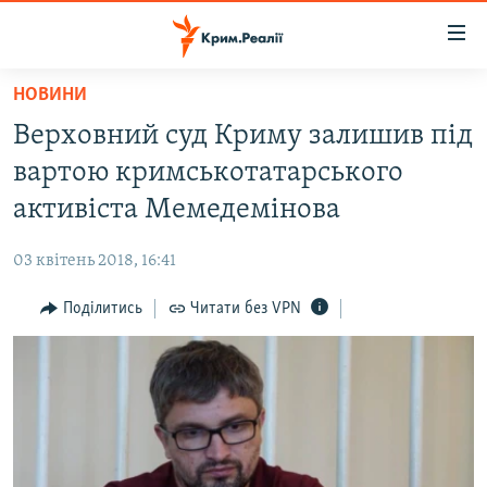
Доступність
посилання
Перейти
НОВИНИ
до
НОВИНИ
Верховний суд Криму залишив під
основного
ВОДА.КРИМ
матеріалу
вартою кримськотатарського
ВІДЕО ТА ФОТО
Перейти
активіста Мемедемінова
до
ПОЛІТИКА
основної
03 квітень 2018, 16:41
БЛОГИ
навігації
Перейти
Поділитись
Читати без VPN
ПОГЛЯД
до
ІНТЕРВ'Ю
пошуку
ВСЕ ЗА ДЕНЬ
СПЕЦПРОЕКТИ
ЯК ОБІЙТИ БЛОКУВАННЯ
ДЕПОРТАЦІЯ