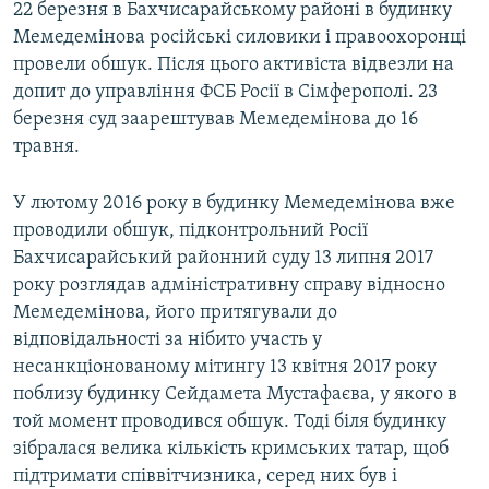
22 березня в Бахчисарайському районі в будинку
Мемедемінова російські силовики і правоохоронці
провели обшук. Після цього активіста відвезли на
допит до управління ФСБ Росії в Сімферополі. 23
березня суд заарештував Мемедемінова до 16
травня.
У лютому 2016 року в будинку Мемедемінова вже
проводили обшук, підконтрольний Росії
Бахчисарайський районний суду 13 липня 2017
року розглядав адміністративну справу відносно
Мемедемінова, його притягували до
відповідальності за нібито участь у
несанкціонованому мітингу 13 квітня 2017 року
поблизу будинку Сейдамета Мустафаєва, у якого в
той момент проводився обшук. Тоді біля будинку
зібралася велика кількість кримських татар, щоб
підтримати співвітчизника, серед них був і