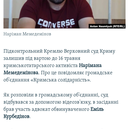
ВІДЕОУРОКИ «ELIFBE»
Русский
СВІДЧЕННЯ ОКУПАЦІЇ
Qırımtatar
УКРАЇНСЬКА ПРОБЛЕМА КРИМУ
Наріман Мемедемінов
ДОЛУЧАЙСЯ!
ІНФОГРАФІКА
Підконтрольний Кремлю Верховний суд Криму
залишив під вартою до 16 травня
Усі сайти RFE/RL
кримськотатарського активіста
Нарімана
Мемедемінова
. Про це повідомляє громадське
об'єднання «Кримська солідарність».
Як розповіли в громадському об'єднанні, суд
відбувався за допомогою відеозв'язку, в засіданні
брав участь адвокат обвинуваченого
Еміль
Курбедінов
.