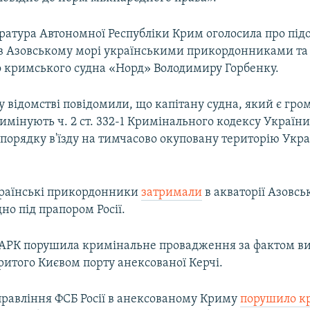
ратура Автономної Республіки Крим оголосила про підо
в Азовському морі українськими прикордонниками та
 кримського судна «Норд» Володимиру Горбенку.
у відомстві повідомили, що капітану судна, який є гр
имінують ч. 2 ст. 332-1 Кримінального кодексу Україн
орядку в'їзду на тимчасово окуповану територію Украї
українські прикордонники
затримали
в акваторії Азовсь
но під прапором Росії.
АРК порушила кримінальне провадження за фактом ви
ритого Києвом порту анексованої Керчі.
правління ФСБ Росії в анексованому Криму
порушило к