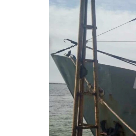
ВІДЕОУРОКИ «ELIFBE»
СВІДЧЕННЯ ОКУПАЦІЇ
УКРАЇНСЬКА ПРОБЛЕМА КРИМУ
ІНФОГРАФІКА