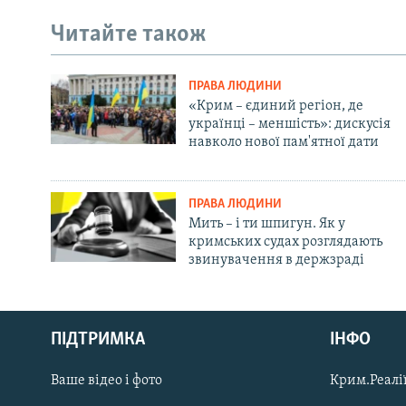
Читайте також
ПРАВА ЛЮДИНИ
«Крим – єдиний регіон, де
українці – меншість»: дискусія
навколо нової пам'ятної дати
ПРАВА ЛЮДИНИ
Мить – і ти шпигун. Як у
кримських судах розглядають
звинувачення в держзраді
Русский
ПІДТРИМКА
ІНФО
Qırımtatar
Ваше відео і фото
Крим.Реалії
ДОЛУЧАЙСЯ!