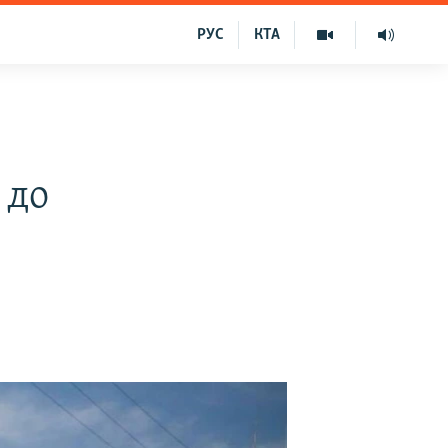
РУС
КТА
є
 до