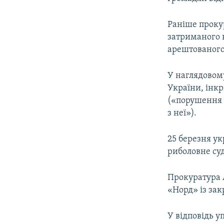
Раніше проку
затриманого 
арештованого
У наглядовом
України, інкр
(«порушення п
з неї»).
​25 березня 
риболовне суд
Прокуратура 
«Норд» із зак
У відповідь у