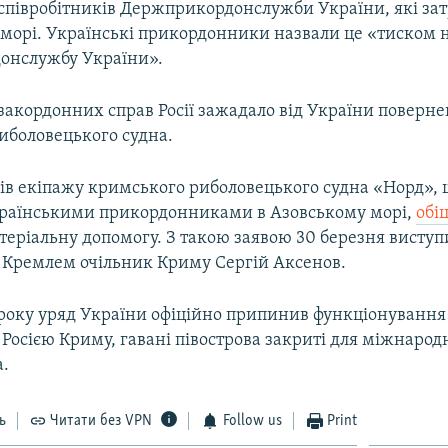
співробітників Держприкордонслужби України, які за
 морі. Українські прикордонники назвали це «тиском 
онслужбу України».
закордонних справ Росії зажадало від України поверн
иболовецького судна.
ів екіпажу кримського риболовецького судна «Норд», 
раїнськими прикордонниками в Азовському морі,
обі
еріальну допомогу. З такою заявою 30 березня виступ
Кремлем очільник Криму Сергій Аксенов.
року уряд України офіційно припинив функціонування 
Росією Криму, гавані півострова закриті для міжнарод
а.
ь
Читати без VPN
Follow us
Print