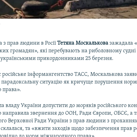
у
 з прав людини в Росії
Тетяна Москалькова
зажадала «
ьких громадян», які перебувають на риболовному судні
українськими прикордонниками 25 березня.
є російське інформангентство ТАСС, Москалькова заяв
 парадоксальну ситуацію як кричуще порушення нор
 права».
а владу України допустити до моряків російського кон
о направила звернення до ООН, Ради Європи, ОБСЄ, а 
го Верховної Ради України з прав людини з проханням
о склалася, та «вжити заходів щодо забезпечення прав 
повідно до норм міжнародного права».