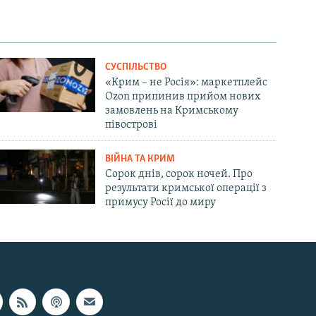
СУСПІЛЬСТВО
«Крим – не Росія»: маркетплейс
Ozon припинив прийом нових
замовлень на Кримському
півострові
ВІЙНА ТА КРИМ
Сорок днів, сорок ночей. Про
результати кримської операції з
примусу Росії до миру