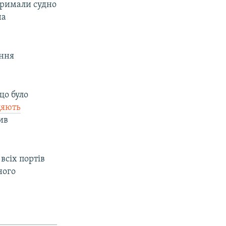
тримали судно
на
ення
що було
цяють
ив
всіх портів
ного