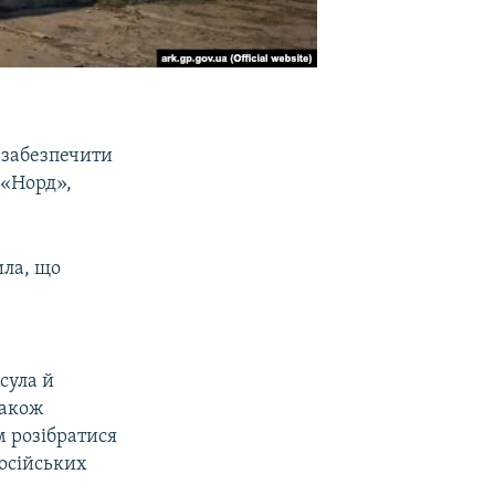
забезпечити
 «Норд»,
ила, що
м
сула й
також
 розібратися
російських