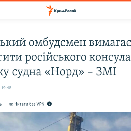
ський омбудсмен вимага
тити російського консула
жу судна «Норд» – ЗМІ
 19:45
ь
Читати без VPN