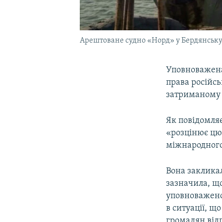
Арештоване судно «Норд» у Бердянськ
Уповноважена
права російс
затриманому 
Як повідомля
«розцінює цю
міжнародного
Вона закликал
зазначила, щ
уповноважено
в ситуації, щ
громадян від