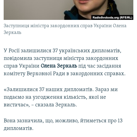
ВІДЕОУРОКИ «ELIFBE»
Русский
СВІДЧЕННЯ ОКУПАЦІЇ
Qırımtatar
Заступниця міністра закордонних справ України Олена
УКРАЇНСЬКА ПРОБЛЕМА КРИМУ
Зеркаль
ДОЛУЧАЙСЯ!
ІНФОГРАФІКА
У Росії залишилися 37 українських дипломатів,
повідомила заступниця міністра закордонних
справ України
Олена Зеркаль
під час засідання
Усі сайти RFE/RL
комітету Верховної Ради в закордонних справах.
«Залишилися 37 наших дипломатів. Зараз ми
подаємо на узгодження кількість, якої не
вистачає», – сказала Зеркаль.
Вона зазначила, що, можливо, йтиметься про 13
дипломатів.