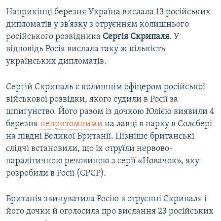
Наприкінці березня Україна вислала 13 російських
дипломатів у зв’язку з отруєнням колишнього
російського розвідника
Сергія Скрипаля
. У
відповідь Росія вислала таку ж кількість
українських дипломатів.
Сергій Скрипаль є колишнім офіцером російської
військової розвідки, якого судили в Росії за
шпигунство. Його разом із дочкою Юлією виявили 4
березня
непритомними
на лавці в парку в Солсбері
на півдні Великої Британії. Пізніше британські
слідчі встановили, що їх отруїли нервово-
паралітичною речовиною з серії «Новачок», яку
розробили в Росії (СРСР).
Британія звинуватила Росію в отруєнні Скрипаля і
його дочки й оголосила про вислання 23 російських