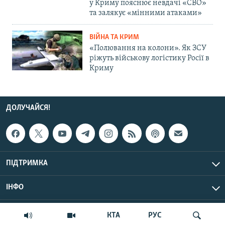
у Криму пояснює невдачі «СВО»
та залякує «мінними атаками»
ВІЙНА ТА КРИМ
«Полювання на колони». Як ЗСУ
ріжуть військову логістику Росії в
Криму
ДОЛУЧАЙСЯ!
ПІДТРИМКА
ІНФО
© Крим.Реалії, 2026 | Усі права застережено.
КТА
РУС