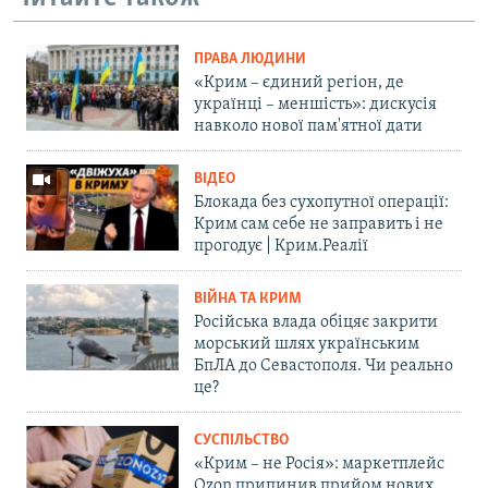
ПРАВА ЛЮДИНИ
«Крим – єдиний регіон, де
українці – меншість»: дискусія
навколо нової пам'ятної дати
ВІДЕО
Блокада без сухопутної операції:
Крим сам себе не заправить і не
прогодує | Крим.Реалії
ВІЙНА ТА КРИМ
Російська влада обіцяє закрити
морський шлях українським
БпЛА до Севастополя. Чи реально
це?
СУСПІЛЬСТВО
«Крим – не Росія»: маркетплейс
Ozon припинив прийом нових