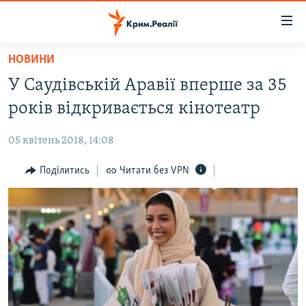
Доступність
посилання
Перейти
НОВИНИ
до
НОВИНИ
У Саудівській Аравії вперше за 35
основного
ВОДА.КРИМ
матеріалу
років відкривається кінотеатр
ВІДЕО ТА ФОТО
Перейти
до
05 квітень 2018, 14:08
ПОЛІТИКА
основної
БЛОГИ
Поділитись
Читати без VPN
навігації
Перейти
ПОГЛЯД
до
ІНТЕРВ'Ю
пошуку
ВСЕ ЗА ДЕНЬ
СПЕЦПРОЕКТИ
ЯК ОБІЙТИ БЛОКУВАННЯ
ДЕПОРТАЦІЯ