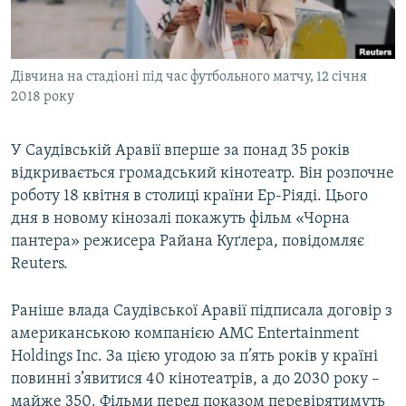
ВІДЕОУРОКИ «ELIFBE»
Русский
СВІДЧЕННЯ ОКУПАЦІЇ
Qırımtatar
Дівчина на стадіоні під час футбольного матчу, 12 січня
УКРАЇНСЬКА ПРОБЛЕМА КРИМУ
2018 року
ДОЛУЧАЙСЯ!
ІНФОГРАФІКА
У Саудівській Аравії вперше за понад 35 років
відкривається громадський кінотеатр. Він розпочне
роботу 18 квітня в столиці країни Ер-Ріяді. Цього
Усі сайти RFE/RL
дня в новому кінозалі покажуть фільм «Чорна
пантера» режисера Райана Куґлера, повідомляє
Reuters.
Раніше влада Саудівської Аравії підписала договір з
американською компанією AMC Entertainment
Holdings Inc. За цією угодою за п’ять років у країні
повинні з’явитися 40 кінотеатрів, а до 2030 року –
майже 350. Фільми перед показом перевірятимуть