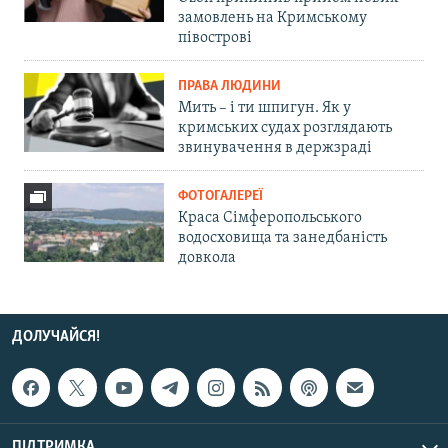
замовлень на Кримському
півострові
ПРАВА ЛЮДИНИ
Мить – і ти шпигун. Як у
кримських судах розглядають
звинувачення в держзраді
ФОТОГАЛЕРЕЇ
Краса Сімферопольського
водосховища та занедбаність
довкола
ДОЛУЧАЙСЯ!
ПІДТРИМКА