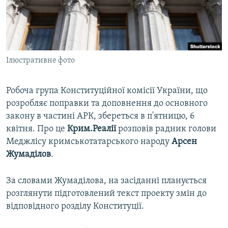
ВІДЕОУРОКИ «ELIFBE»
Русский
СВІДЧЕННЯ ОКУПАЦІЇ
Qırımtatar
УКРАЇНСЬКА ПРОБЛЕМА КРИМУ
Ілюстративне фото
ДОЛУЧАЙСЯ!
ІНФОГРАФІКА
Робоча група Конституційної комісії України, що
розробляє поправки та доповнення до основного
Усі сайти RFE/RL
закону в частині АРК, збереться в п'ятницю, 6
квітня. Про це
Крим.Реалії
розповів радник голови
Меджлісу кримськотатарського народу
Арсен
Жумаділов
.
За словами Жумаділова, на засіданні планується
розглянути підготовлений текст проекту змін до
відповідного розділу Конституції.