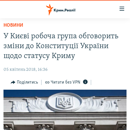
Доступність
посилання
Перейти
НОВИНИ
до
НОВИНИ
У Києві робоча група обговорить
основного
ВОДА.КРИМ
матеріалу
зміни до Конституції України
ВІДЕО ТА ФОТО
Перейти
щодо статусу Криму
до
ПОЛІТИКА
основної
05 квітень 2018, 16:36
БЛОГИ
навігації
Перейти
Поділитись
Читати без VPN
ПОГЛЯД
до
ІНТЕРВ'Ю
пошуку
ВСЕ ЗА ДЕНЬ
СПЕЦПРОЕКТИ
ЯК ОБІЙТИ БЛОКУВАННЯ
ДЕПОРТАЦІЯ