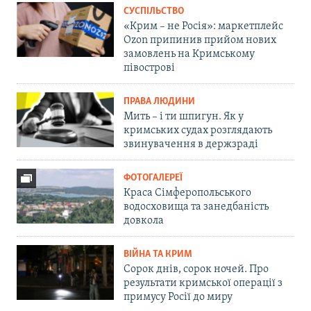
СУСПІЛЬСТВО
«Крим – не Росія»: маркетплейс
Ozon припинив прийом нових
замовлень на Кримському
півострові
ПРАВА ЛЮДИНИ
Мить – і ти шпигун. Як у
кримських судах розглядають
звинувачення в держзраді
ФОТОГАЛЕРЕЇ
Краса Сімферопольського
водосховища та занедбаність
довкола
ВІЙНА ТА КРИМ
Сорок днів, сорок ночей. Про
результати кримської операції з
примусу Росії до миру