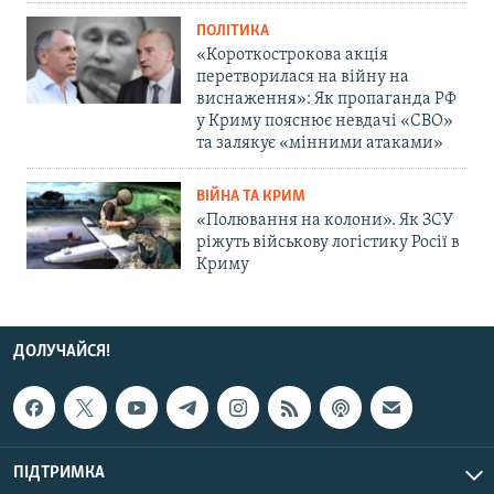
ПОЛІТИКА
«Короткострокова акція
перетворилася на війну на
виснаження»: Як пропаганда РФ
у Криму пояснює невдачі «СВО»
та залякує «мінними атаками»
ВІЙНА ТА КРИМ
«Полювання на колони». Як ЗСУ
ріжуть військову логістику Росії в
Криму
ДОЛУЧАЙСЯ!
ПІДТРИМКА