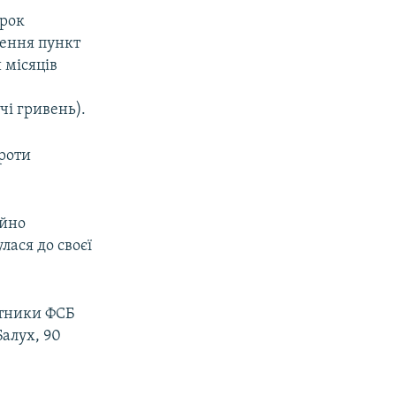
ирок
чення пункт
 місяців
чі гривень).
проти
айно
лася до своєї
ітники ФСБ
алух, 90