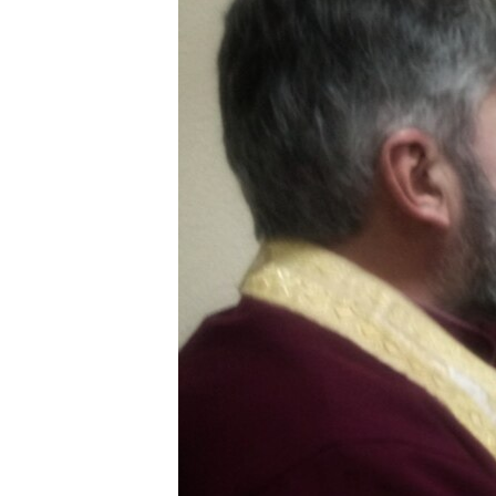
ВІДЕОУРОКИ «ELIFBE»
СВІДЧЕННЯ ОКУПАЦІЇ
УКРАЇНСЬКА ПРОБЛЕМА КРИМУ
ІНФОГРАФІКА