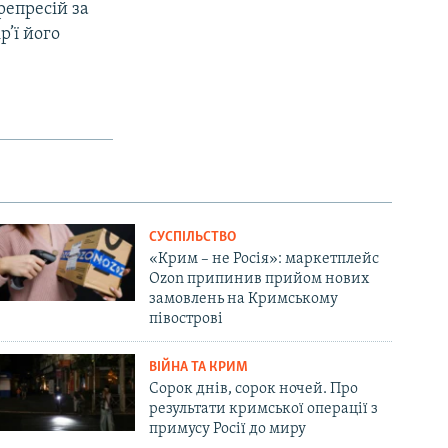
репресій за
р’ї його
СУСПІЛЬСТВО
«Крим – не Росія»: маркетплейс
Ozon припинив прийом нових
замовлень на Кримському
півострові
ВІЙНА ТА КРИМ
Сорок днів, сорок ночей. Про
результати кримської операції з
примусу Росії до миру