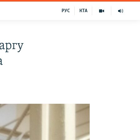
РУС
КТА
аргу
а