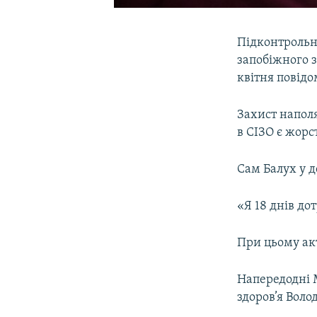
Підконтрольн
запобіжного з
квітня повід
Захист напол
в СІЗО є жорс
Сам Балух у д
«Я 18 днів до
При цьому акт
Напередодні 
здоров’я Воло