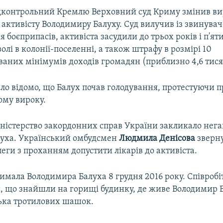
ідконтрольний Кремлю Верховний суд Криму змінив в
 активісту Володимиру Балуху. Суд вилучив із звинува
 боєприпасів, активіста засудили до трьох років і п'яти
олі в колонії-поселенні, а також штрафу в розмірі 10
аних мінімумів доходів громадян (приблизно 4,6 тися
ало відомо, що Балух почав голодування, протестуючи 
ому вироку.
іністерство закордонних справ України закликало нег
луха. Український омбудсмен
Людмила Денісова
зверну
леги з проханням допустити лікарів до активіста.
римала Володимира Балуха 8 грудня 2016 року. Співроб
, що знайшли на горищі будинку, де живе Володимир Б
лька тротилових шашок.