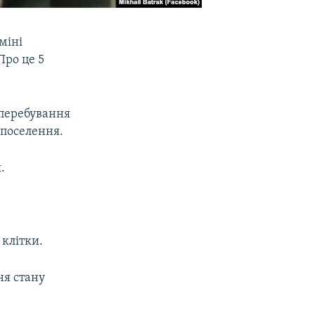
міні
 Про це 5
 перебування
-поселення.
.
 клітки.
ня стану