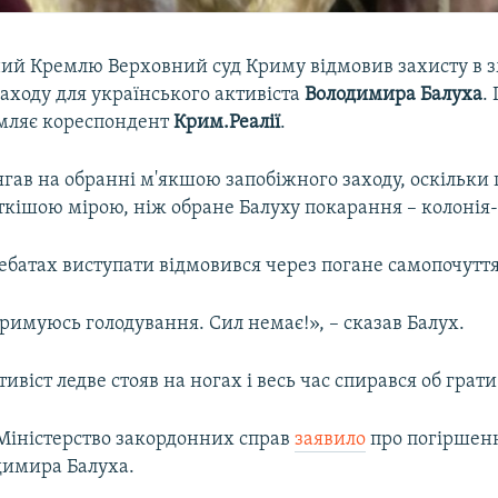
ий Кремлю Верховний суд Криму відмовив захисту в з
аходу для українського активіста
Володимира Балуха
.
омляє кореспондент
Крим.Реалії
.
ягав на обранні м'якшою запобіжного заходу, оскільки
ткішою мірою, ніж обране Балуху покарання – колонія
ебатах виступати відмовився через погане самопочуття
тримуюсь голодування. Сил немає!», – сказав Балух.
ивіст ледве стояв на ногах і весь час спирався об грати
Міністерство закордонних справ
заявило
про погіршен
димира Балуха.