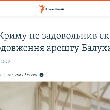
 Криму не задовольнив ск
одовження арешту Балух
 16:20
ь
Читати без VPN