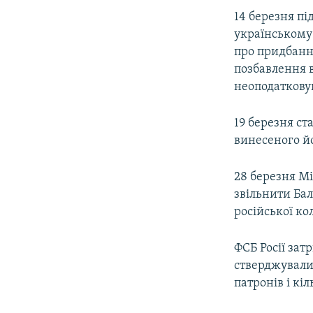
14 березня п
українському
про придбання
позбавлення в
неоподатковув
19 березня ст
винесеного й
28 березня М
звільнити Ба
російської ко
ФСБ Росії зат
стверджували
патронів і кі