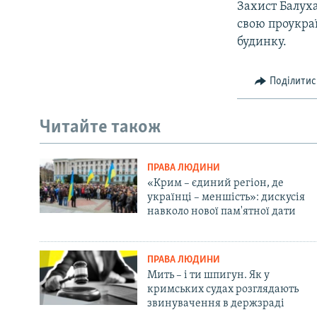
Захист Балуха
свою проукраї
будинку.
Поділитис
Читайте також
ПРАВА ЛЮДИНИ
«Крим – єдиний регіон, де
українці – меншість»: дискусія
навколо нової пам'ятної дати
ПРАВА ЛЮДИНИ
Мить – і ти шпигун. Як у
кримських судах розглядають
звинувачення в держзраді