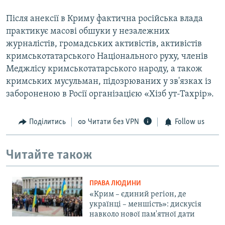
Після анексії в Криму фактична російська влада
практикує масові обшуки у незалежних
журналістів, громадських активістів, активістів
кримськотатарського Національного руху, членів
Меджлісу кримськотатарського народу, а також
кримських мусульман, підозрюваних у зв'язках із
забороненою в Росії організацією «Хізб ут-Тахрір».
Поділитись
Читати без VPN
Follow us
Читайте також
ПРАВА ЛЮДИНИ
«Крим – єдиний регіон, де
українці – меншість»: дискусія
навколо нової пам'ятної дати