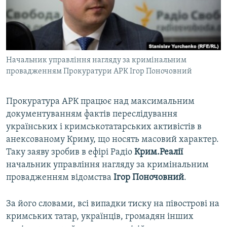
ВІДЕОУРОКИ «ELIFBE»
Русский
СВІДЧЕННЯ ОКУПАЦІЇ
Qırımtatar
УКРАЇНСЬКА ПРОБЛЕМА КРИМУ
Начальник управління нагляду за кримінальним
ДОЛУЧАЙСЯ!
ІНФОГРАФІКА
провадженням Прокуратури АРК Ігор Поночовний
Прокуратура АРК працює над максимальним
Усі сайти RFE/RL
документуванням фактів переслідування
українських і кримськотатарських активістів в
анексованому Криму, що носять масовий характер.
Таку заяву зробив в ефірі Радіо
Крим.Реалії
начальник управління нагляду за кримінальним
провадженням відомства
Ігор Поночовний
.
За його словами, всі випадки тиску на півострові на
кримських татар, українців, громадян інших