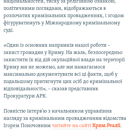
національностей, тиску за релігійною ознакою,
політичними поглядами, відображаються в
розпочатих кримінальних провадженнях, і згодом
фігуруватимуть у Міжнародному кримінальному
суді.
«Один із основних напрямків нашої роботи –
захист громадян у Криму. На жаль, безпосередньо
захистити їх від дій окупаційної влади на території
Криму ми не можемо, але ми намагаємося
максимально документувати всі ці факти, щоб у
подальшому притягнути цих осіб до кримінальної
відповідальності», – сказав представник
Прокуратури АРК.
Повністю інтерв'ю з начальником управління
нагляду за кримінальним провадженням відомства
Ігорем Поночовним
читайте на сайті
Крим.Реалії
.