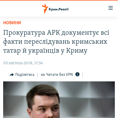
Доступність
посилання
Перейти
НОВИНИ
до
НОВИНИ
Прокуратура АРК документує всі
основного
ВОДА.КРИМ
матеріалу
факти переслідувань кримських
ВІДЕО ТА ФОТО
Перейти
татар й українців у Криму
до
ПОЛІТИКА
основної
05 квітень 2018, 17:36
БЛОГИ
навігації
Перейти
Поділитись
Читати без VPN
ПОГЛЯД
до
ІНТЕРВ'Ю
пошуку
ВСЕ ЗА ДЕНЬ
СПЕЦПРОЕКТИ
ЯК ОБІЙТИ БЛОКУВАННЯ
ДЕПОРТАЦІЯ