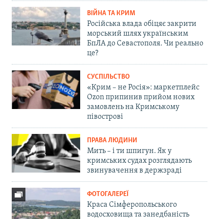
ВІЙНА ТА КРИМ
Російська влада обіцяє закрити
морський шлях українським
БпЛА до Севастополя. Чи реально
це?
СУСПІЛЬСТВО
«Крим – не Росія»: маркетплейс
Ozon припинив прийом нових
замовлень на Кримському
півострові
ПРАВА ЛЮДИНИ
Мить – і ти шпигун. Як у
кримських судах розглядають
звинувачення в держзраді
ФОТОГАЛЕРЕЇ
Краса Сімферопольського
водосховища та занедбаність