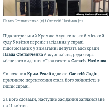
ВІДЕОУРОКИ «ELIFBE»
Русский
СВІДЧЕННЯ ОКУПАЦІЇ
Qırımtatar
Павло Степанченко (л) і Олексій Назімов (п)
УКРАЇНСЬКА ПРОБЛЕМА КРИМУ
ДОЛУЧАЙСЯ!
ІНФОГРАФІКА
Підконтрольний Кремлю Алуштинський міський
суду 5 квітня переніс засідання у справі
підозрюваних у вимаганні депутата міськради
Усі сайти RFE/RL
Павла Степанченка
й журналіста, редактора
місцевого видання «Твоя газета»
Олексія Назімова
.
Як пояснив
Крим.Реалії
адвокат
Олексій Ладін
,
причиною перенесення стала його зайнятість в
іншій справі.
За його словами, наступне засідання заплановане
на 11 квітня.