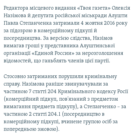
Редактора місцевого видання «Твоя газета» Олексія
Назімова й депутата російської міськради Алушти
Павла Степанченка затримали 4 жовтня 2016 року
за підозрою в комерційному підкупі й
посередництва. За версією слідства, Назімов
вимагав гроші у представника Алуштинської
організації «Единой России» за нерозголошення
відомостей, що ганьблять членів цієї партії.
Стосовно затриманих порушили кримінальну
справу. Назімова раніше звинувачували за
частиною 7 статті 204 Кримінального кодексу Росії
(комерційний підкуп, пов'язаний з предметом
вимагання предмета підкупу), а Степанченко – за
частиною 2 статті 204.1 (посередництво в
комерційному підкупі, вчинене групою осіб за
попередньою змовою).