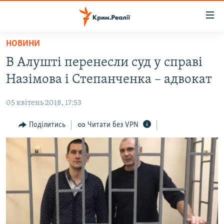
Доступність
посилання
Перейти
НОВИНИ
до
НОВИНИ
В Алушті перенесли суд у справі
основного
ВОДА.КРИМ
матеріалу
Назімова і Степанченка – адвокат
ВІДЕО ТА ФОТО
Перейти
до
05 квітень 2018, 17:53
ПОЛІТИКА
основної
БЛОГИ
Поділитись
Читати без VPN
навігації
Перейти
ПОГЛЯД
до
ІНТЕРВ'Ю
пошуку
ВСЕ ЗА ДЕНЬ
СПЕЦПРОЕКТИ
ЯК ОБІЙТИ БЛОКУВАННЯ
ДЕПОРТАЦІЯ