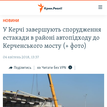
Доступність
посилання
Перейти
НОВИНИ
до
НОВИНИ
У Керчі завершують спорудження
основного
ВОДА.КРИМ
матеріалу
естакади в районі автопідходу до
ВІДЕО ТА ФОТО
Перейти
Керченського мосту (+ фото)
до
ПОЛІТИКА
основної
06 квітень 2018, 13:37
БЛОГИ
навігації
Перейти
Поділитись
Читати без VPN
ПОГЛЯД
до
ІНТЕРВ'Ю
пошуку
ВСЕ ЗА ДЕНЬ
СПЕЦПРОЕКТИ
ЯК ОБІЙТИ БЛОКУВАННЯ
ДЕПОРТАЦІЯ