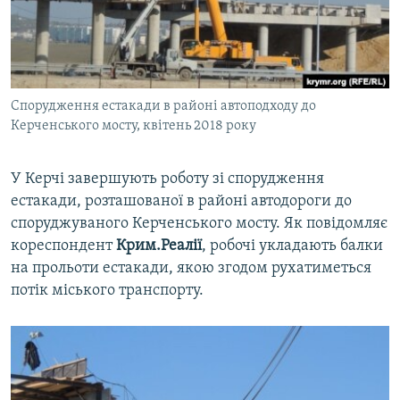
ВІДЕОУРОКИ «ELIFBE»
Русский
СВІДЧЕННЯ ОКУПАЦІЇ
Qırımtatar
УКРАЇНСЬКА ПРОБЛЕМА КРИМУ
Спорудження естакади в районі автоподходу до
ДОЛУЧАЙСЯ!
ІНФОГРАФІКА
Керченського мосту, квітень 2018 року
У Керчі завершують роботу зі спорудження
Усі сайти RFE/RL
естакади, розташованої в районі автодороги до
споруджуваного Керченського мосту. Як повідомляє
кореспондент
Крим.Реалії
, робочі укладають балки
на прольоти естакади, якою згодом рухатиметься
потік міського транспорту.