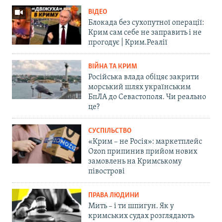
ВІДЕО
Блокада без сухопутної операції:
Крим сам себе не заправить і не
прогодує | Крим.Реалії
ВІЙНА ТА КРИМ
Російська влада обіцяє закрити
морський шлях українським
БпЛА до Севастополя. Чи реально
це?
СУСПІЛЬСТВО
«Крим – не Росія»: маркетплейс
Ozon припинив прийом нових
замовлень на Кримському
півострові
ПРАВА ЛЮДИНИ
Мить – і ти шпигун. Як у
кримських судах розглядають