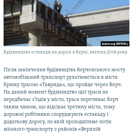
Будівництво естакади на дорозі в Керчі, квітень 2018 року
Після закінчення будівництва Керченського мосту
автомобільний транспорт рухатиметься в міста
Криму трасою «Таврида», що пройде через Керч.
На даний момент будівництво цієї траси не
передбачає з'їздів у місто, траса перетинає Керч
таким чином, що відсікає третину міста, тому
дорожні робітники споруджують естакаду і
додаткову дорогу, по якій проходитиме потік
міського транспорту з районів «Верхній