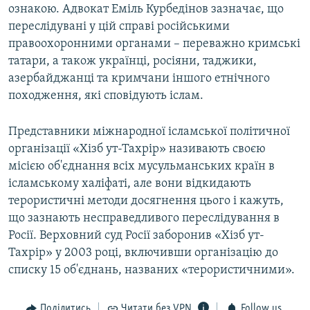
ознакою. Адвокат Еміль Курбедінов зазначає, що
переслідувані у цій справі російськими
правоохоронними органами – переважно кримські
татари, а також українці, росіяни, таджики,
азербайджанці та кримчани іншого етнічного
походження, які сповідують іслам.
Представники міжнародної ісламської політичної
організації «Хізб ут-Тахрір» називають своєю
місією об'єднання всіх мусульманських країн в
ісламському халіфаті, але вони відкидають
терористичні методи досягнення цього і кажуть,
що зазнають несправедливого переслідування в
Росії. Верховний суд Росії заборонив «Хізб ут-
Тахрір» у 2003 році, включивши організацію до
списку 15 об'єднань, названих «терористичними».
Поділитись
Читати без VPN
Follow us