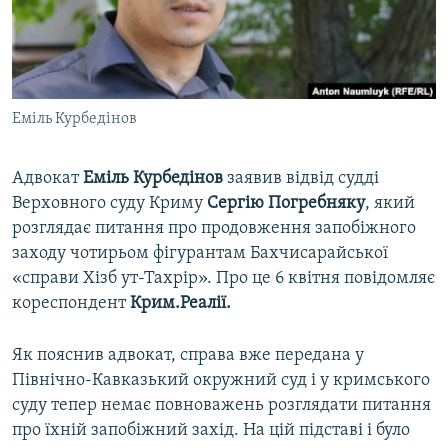
ВІДЕОУРОКИ «ELIFBE»
Русский
СВІДЧЕННЯ ОКУПАЦІЇ
Qırımtatar
УКРАЇНСЬКА ПРОБЛЕМА КРИМУ
Еміль Курбедінов
ДОЛУЧАЙСЯ!
ІНФОГРАФІКА
Адвокат
Еміль Курбедінов
заявив відвід судді
Верховного суду Криму
Сергію Погребняку
, який
Усі сайти RFE/RL
розглядає питання про продовження запобіжного
заходу чотирьом фігурантам Бахчисарайської
«справи Хізб ут-Тахрір». Про це 6 квітня повідомляє
кореспондент
Крим.Реалії.
Як пояснив адвокат, справа вже передана у
Північно-Кавказький окружний суд і у кримського
суду тепер немає повноважень розглядати питання
про їхній запобіжний захід. На цій підставі і було