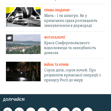
ПРАВА ЛЮДИНИ
Мить – і ти шпигун. Як у
кримських судах розглядають
звинувачення в держзраді
ФОТОГАЛЕРЕЇ
Краса Сімферопольського
водосховища та занедбаність
довкола
ВІЙНА ТА КРИМ
Сорок днів, сорок ночей. Про
результати кримської операції з
примусу Росії до миру
ДОЛУЧАЙСЯ!