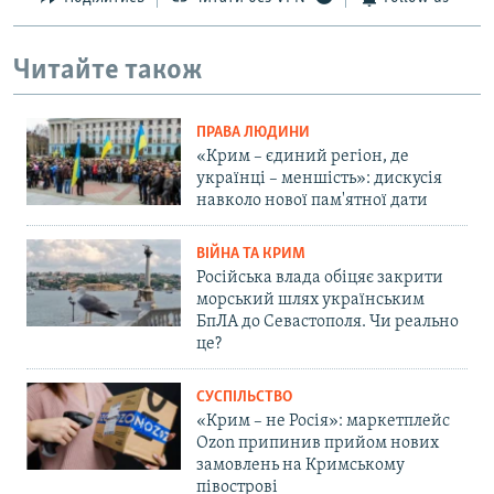
Читайте також
ПРАВА ЛЮДИНИ
«Крим – єдиний регіон, де
українці – меншість»: дискусія
навколо нової пам'ятної дати
ВІЙНА ТА КРИМ
Російська влада обіцяє закрити
морський шлях українським
БпЛА до Севастополя. Чи реально
це?
СУСПІЛЬСТВО
«Крим – не Росія»: маркетплейс
Ozon припинив прийом нових
замовлень на Кримському
півострові