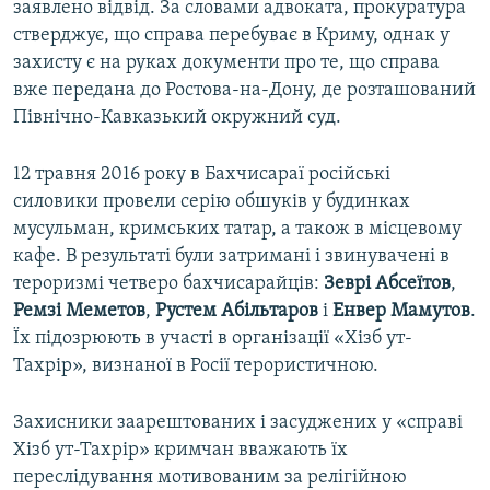
заявлено відвід. За словами адвоката, прокуратура
стверджує, що справа перебуває в Криму, однак у
захисту є на руках документи про те, що справа
вже передана до Ростова-на-Дону, де розташований
Північно-Кавказький окружний суд.
12 травня 2016 року в Бахчисараї російські
силовики провели серію обшуків у будинках
мусульман, кримських татар, а також в місцевому
кафе. В результаті були затримані і звинувачені в
тероризмі четверо бахчисарайців:
Зеврі Абсеїтов
,
Ремзі Меметов
,
Рустем Абільтаров
і
Енвер Мамутов
.
Їх підозрюють в участі в організації «Хізб ут-
Тахрір», визнаної в Росії терористичною.
Захисники заарештованих і засуджених у «справі
Хізб ут-Тахрір» кримчан вважають їх
переслідування мотивованим за релігійною