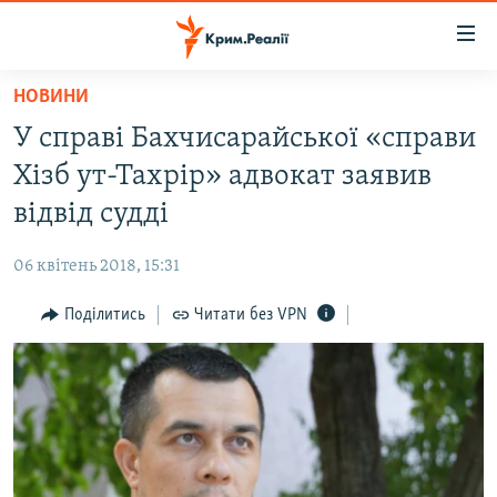
Доступність
посилання
Перейти
НОВИНИ
до
НОВИНИ
У справі Бахчисарайської «справи
основного
ВОДА.КРИМ
матеріалу
Хізб ут-Тахрір» адвокат заявив
ВІДЕО ТА ФОТО
Перейти
відвід судді
до
ПОЛІТИКА
основної
06 квітень 2018, 15:31
БЛОГИ
навігації
Перейти
Поділитись
Читати без VPN
ПОГЛЯД
до
ІНТЕРВ'Ю
пошуку
ВСЕ ЗА ДЕНЬ
СПЕЦПРОЕКТИ
ЯК ОБІЙТИ БЛОКУВАННЯ
ДЕПОРТАЦІЯ