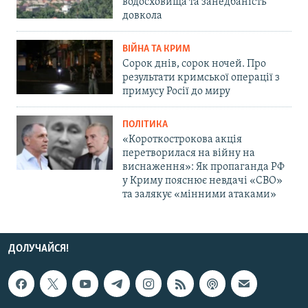
водосховища та занедбаність
довкола
ВІЙНА ТА КРИМ
Сорок днів, сорок ночей. Про
результати кримської операції з
примусу Росії до миру
ПОЛІТИКА
«Короткострокова акція
перетворилася на війну на
виснаження»: Як пропаганда РФ
у Криму пояснює невдачі «СВО»
та залякує «мінними атаками»
ДОЛУЧАЙСЯ!