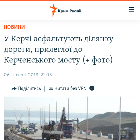
Доступність
посилання
Перейти
НОВИНИ
до
НОВИНИ
У Керчі асфальтують ділянку
основного
ВОДА.КРИМ
матеріалу
дороги, прилеглої до
ВІДЕО ТА ФОТО
Перейти
Керченського мосту (+ фото)
до
ПОЛІТИКА
основної
06 квітень 2018, 21:03
БЛОГИ
навігації
Перейти
Поділитись
Читати без VPN
ПОГЛЯД
до
ІНТЕРВ'Ю
пошуку
ВСЕ ЗА ДЕНЬ
СПЕЦПРОЕКТИ
ЯК ОБІЙТИ БЛОКУВАННЯ
ДЕПОРТАЦІЯ