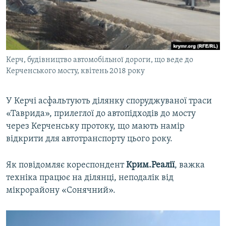
ВІДЕОУРОКИ «ELIFBE»
Русский
СВІДЧЕННЯ ОКУПАЦІЇ
Qırımtatar
УКРАЇНСЬКА ПРОБЛЕМА КРИМУ
Керч, будівництво автомобільної дороги, що веде до
ДОЛУЧАЙСЯ!
ІНФОГРАФІКА
Керченського мосту, квітень 2018 року
У Керчі асфальтують ділянку споруджуваної траси
Усі сайти RFE/RL
«Таврида», прилеглої до автопідходів до мосту
через Керченську протоку, що мають намір
відкрити для автотранспорту цього року.
Як повідомляє кореспондент
Крим.Реалії
, важка
техніка працює на ділянці, неподалік від
мікрорайону «Сонячний».