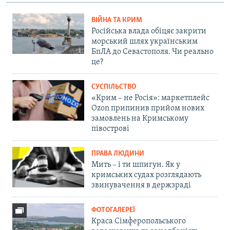
ВІЙНА ТА КРИМ
Російська влада обіцяє закрити
морський шлях українським
БпЛА до Севастополя. Чи реально
це?
СУСПІЛЬСТВО
«Крим – не Росія»: маркетплейс
Ozon припинив прийом нових
замовлень на Кримському
півострові
ПРАВА ЛЮДИНИ
Мить – і ти шпигун. Як у
кримських судах розглядають
звинувачення в держзраді
ФОТОГАЛЕРЕЇ
Краса Сімферопольського