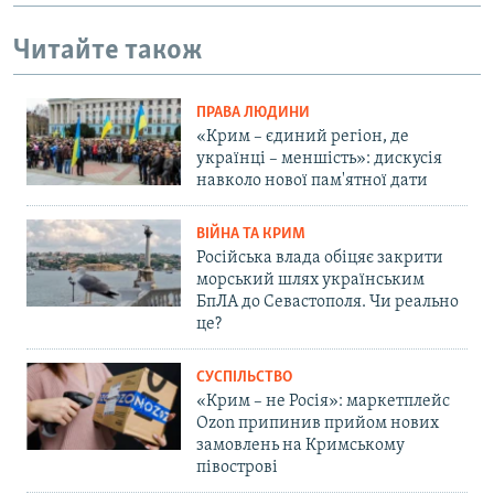
Читайте також
ПРАВА ЛЮДИНИ
«Крим – єдиний регіон, де
українці – меншість»: дискусія
навколо нової пам'ятної дати
ВІЙНА ТА КРИМ
Російська влада обіцяє закрити
морський шлях українським
БпЛА до Севастополя. Чи реально
це?
СУСПІЛЬСТВО
«Крим – не Росія»: маркетплейс
Ozon припинив прийом нових
замовлень на Кримському
півострові