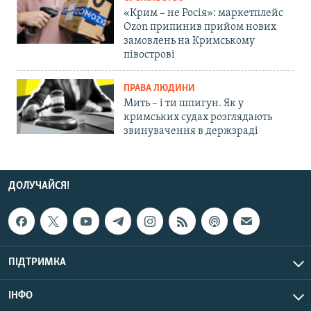
«Крим – не Росія»: маркетплейс
Ozon припинив прийом нових
замовлень на Кримському
півострові
ПРАВА ЛЮДИНИ
Мить – і ти шпигун. Як у
кримських судах розглядають
звинувачення в держзраді
ДОЛУЧАЙСЯ!
ПІДТРИМКА
ІНФО