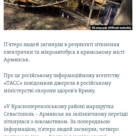
ВІДЕОУРОКИ «ELIFBE»
Русский
СВІДЧЕННЯ ОКУПАЦІЇ
Qırımtatar
УКРАЇНСЬКА ПРОБЛЕМА КРИМУ
ДОЛУЧАЙСЯ!
ІНФОГРАФІКА
П'ятеро людей загинули в результаті зіткнення
електрички та мікроавтобуса в кримському місті
Армянськ.
Усі сайти RFE/RL
Про це російському інформаційному агентству
«ТАСС» повідомили джерела в російському
міністерстві охорони здоров'я Криму.
«У Красноперекопському районі маршрутка
Севастополь – Армянськ на залізничному переїзді
зіткнулася з локомотивом. За попередньою
інформацією, п'ятеро людей загинули, четверо