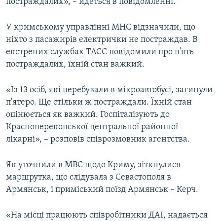
постраждалих», – йдеться в повідомленні.
У кримському управлінні МНС відзначили, що
ніхто з пасажирів електрички не постраждав. В
екстрених службах ТАСС повідомили про п'ять
постраждалих, їхній стан важкий.
«Із 13 осіб, які перебували в мікроавтобусі, загинули
п'ятеро. Ще стільки ж постраждали. Їхній стан
оцінюється як важкий. Госпіталізують до
Красноперекопської центральної районної
лікарні», – розповів співрозмовник агентства.
Як уточнили в МВС щодо Криму, зіткнулися
маршрутка, що слідувала з Севастополя в
Армянськ, і приміський поїзд Армянськ – Керч.
«На місці працюють співробітники ДАІ, надається