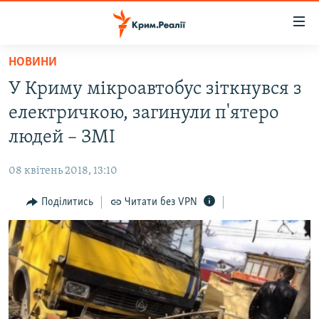
Доступність
посилання
Перейти
НОВИНИ
до
НОВИНИ
У Криму мікроавтобус зіткнувся з
основного
ВОДА.КРИМ
матеріалу
електричкою, загинули п'ятеро
ВІДЕО ТА ФОТО
Перейти
людей – ЗМІ
до
ПОЛІТИКА
основної
08 квітень 2018, 13:10
БЛОГИ
навігації
Перейти
Поділитись
Читати без VPN
ПОГЛЯД
до
ІНТЕРВ'Ю
пошуку
ВСЕ ЗА ДЕНЬ
СПЕЦПРОЕКТИ
ЯК ОБІЙТИ БЛОКУВАННЯ
ДЕПОРТАЦІЯ