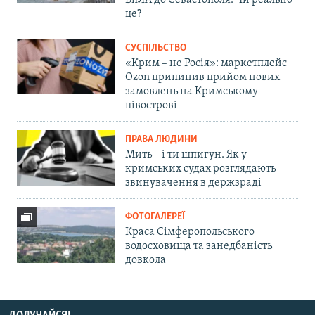
БпЛА до Севастополя. Чи реально
це?
СУСПІЛЬСТВО
«Крим – не Росія»: маркетплейс
Ozon припинив прийом нових
замовлень на Кримському
півострові
ПРАВА ЛЮДИНИ
Мить – і ти шпигун. Як у
кримських судах розглядають
звинувачення в держзраді
ФОТОГАЛЕРЕЇ
Краса Сімферопольського
водосховища та занедбаність
довкола