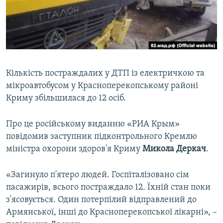
ВІДЕОУРОКИ «ELIFBE»
Русский
СВІДЧЕННЯ ОКУПАЦІЇ
Qırımtatar
УКРАЇНСЬКА ПРОБЛЕМА КРИМУ
ДОЛУЧАЙСЯ!
ІНФОГРАФІКА
Кількість постраждалих у ДТП із електричкою та
мікроавтобусом у Красноперекопському районі
Криму збільшилася до 12 осіб.
Усі сайти RFE/RL
Про це російському виданню «РИА Крым»
повідомив заступник підконтрольного Кремлю
міністра охорони здоров'я Криму
Микола Деркач
.
«Загинуло п'ятеро людей. Госпіталізовано сім
пасажирів, всього постраждало 12. Їхній стан поки
з'ясовується. Один потерпілий відправлений до
Армянської, інші до Красноперекопської лікарні», –