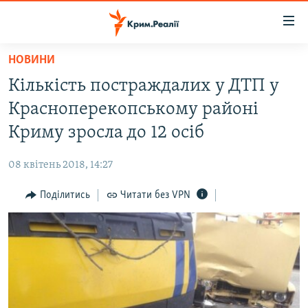
Доступність
посилання
Перейти
НОВИНИ
до
НОВИНИ
Кількість постраждалих у ДТП у
основного
ВОДА.КРИМ
матеріалу
Красноперекопському районі
ВІДЕО ТА ФОТО
Перейти
Криму зросла до 12 осіб
до
ПОЛІТИКА
основної
08 квітень 2018, 14:27
БЛОГИ
навігації
Перейти
Поділитись
Читати без VPN
ПОГЛЯД
до
ІНТЕРВ'Ю
пошуку
ВСЕ ЗА ДЕНЬ
СПЕЦПРОЕКТИ
ЯК ОБІЙТИ БЛОКУВАННЯ
ДЕПОРТАЦІЯ