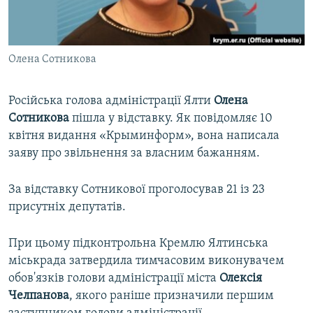
ВІДЕОУРОКИ «ELIFBE»
Русский
СВІДЧЕННЯ ОКУПАЦІЇ
Qırımtatar
Олена Сотникова
УКРАЇНСЬКА ПРОБЛЕМА КРИМУ
ДОЛУЧАЙСЯ!
ІНФОГРАФІКА
Російська голова адміністрації Ялти
Олена
Сотникова
пішла у відставку. Як повідомляє 10
квітня видання «Крыминформ», вона написала
Усі сайти RFE/RL
заяву про звільнення за власним бажанням.
За відставку Сотникової проголосував 21 із 23
присутніх депутатів.
При цьому підконтрольна Кремлю Ялтинська
міськрада затвердила тимчасовим виконувачем
обов'язків голови адміністрації міста
Олексія
Челпанова
, якого раніше призначили першим