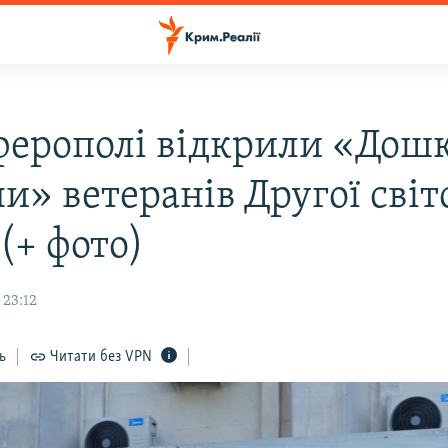
ферополі відкрили «Дош
и» ветеранів Другої світ
(+ фото)
 23:12
ь
Читати без VPN