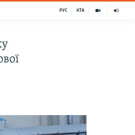
РУС
КТА
ку
ової