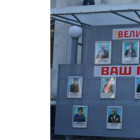
ВІДЕОУРОКИ «ELIFBE»
СВІДЧЕННЯ ОКУПАЦІЇ
УКРАЇНСЬКА ПРОБЛЕМА КРИМУ
ІНФОГРАФІКА