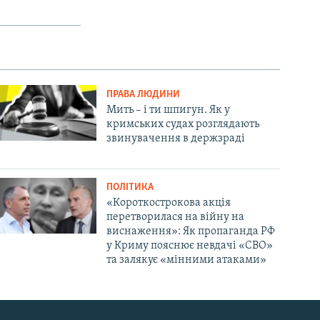
ПРАВА ЛЮДИНИ
Мить – і ти шпигун. Як у
кримських судах розглядають
звинувачення в держзраді
ПОЛІТИКА
«Короткострокова акція
перетворилася на війну на
виснаження»: Як пропаганда РФ
у Криму пояснює невдачі «СВО»
та залякує «мінними атаками»