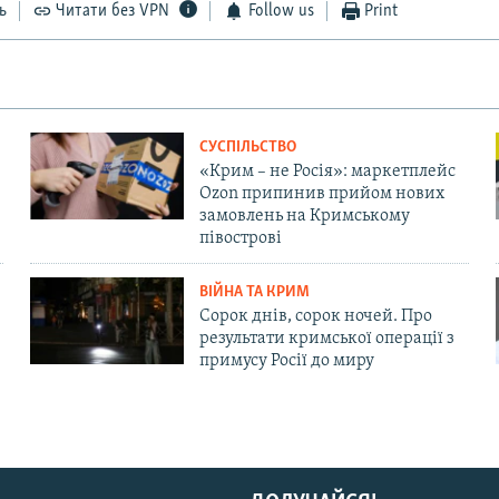
ь
Читати без VPN
Follow us
Print
СУСПІЛЬСТВО
«Крим – не Росія»: маркетплейс
Ozon припинив прийом нових
замовлень на Кримському
півострові
ВІЙНА ТА КРИМ
Сорок днів, сорок ночей. Про
результати кримської операції з
примусу Росії до миру