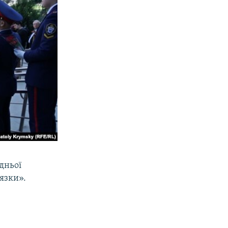
дньої
'язки».