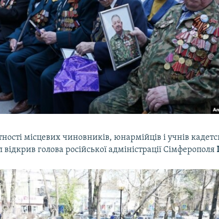
тності місцевих чиновників, юнармійців і учнів кадетс
 відкрив голова російської адміністрації Сімферополя