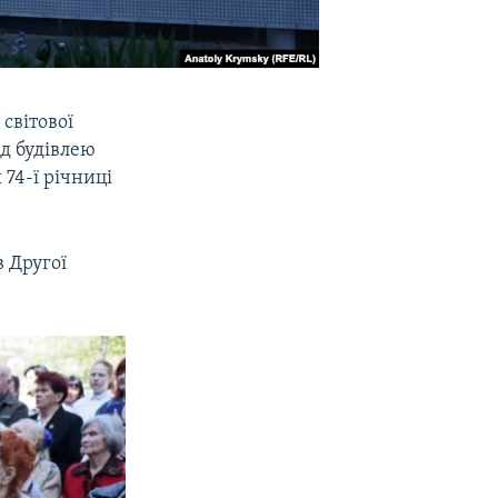
світової
ед будівлею
74-ї річниці
 Другої