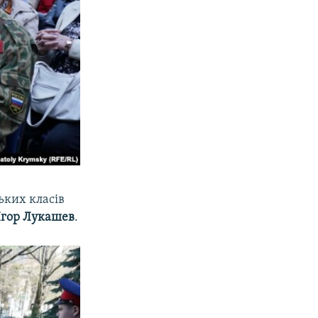
ьких класів
Ігор Лукашев
.