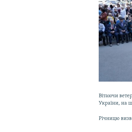
Вітаючи ветер
України, на щ
Річницю визво