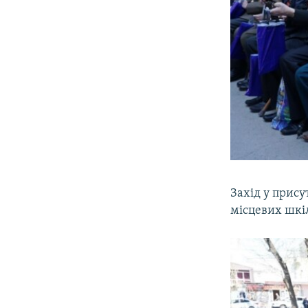
Захід у прису
місцевих шкіл