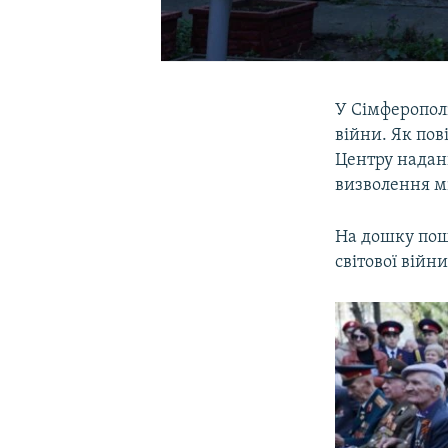
У Сімферополі
війни. Як по
Центру надан
визволення мі
На дошку поша
світової війни