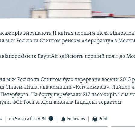
пасажирів вирушають 11 квітня першим після відновле
ня між Росією та Єгиптом рейсом «Аерофлоту» з Москви
віаперевізник EgyptAir здійснить перший політ до Мо
я між Росією та Єгиптом було перерване восени 2015 р
д Сінаєм літака авіакомпанії «Когалимавіа». Лайнер л
етербурга. На борту перебували 217 пасажирів і сім чл
нули. ФСБ Росії згодом визнала інцидент терактом.
ь
Читати без VPN
Follow us
Print