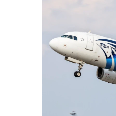
ВІДЕОУРОКИ «ELIFBE»
СВІДЧЕННЯ ОКУПАЦІЇ
УКРАЇНСЬКА ПРОБЛЕМА КРИМУ
ІНФОГРАФІКА