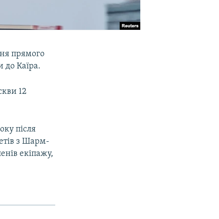
ння прямого
 до Каїра.
скви 12
оку після
етів з Шарм-
енів екіпажу,