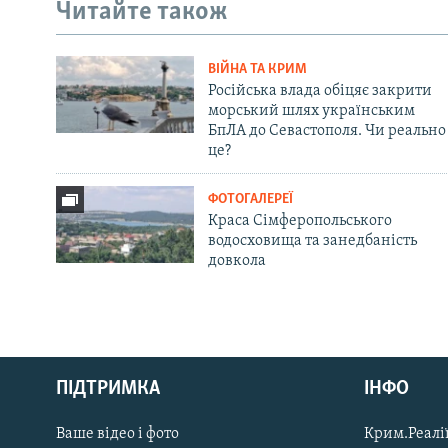
Читайте також
ВІЙНА ТА КРИМ
Російська влада обіцяє закрити
морський шлях українським
БпЛА до Севастополя. Чи реально
це?
ФОТОГАЛЕРЕЇ
Краса Сімферопольського
водосховища та занедбаність
довкола
Русский
ПІДТРИМКА
ІНФО
Qırımtatar
Ваше відео і фото
Крим.Реалії
ДОЛУЧАЙСЯ!