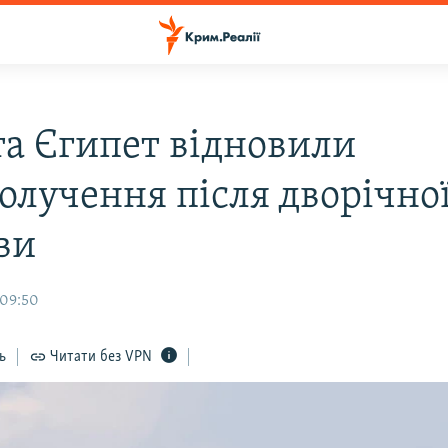
та Єгипет відновили
получення після дворічно
ви
 09:50
ь
Читати без VPN