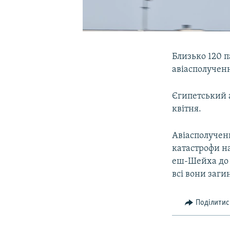
Близько 120 
авіасполучен
Єгипетський а
квітня.
Авіасполученн
катастрофи на
еш-Шейха до П
всі вони заги
Поділитис