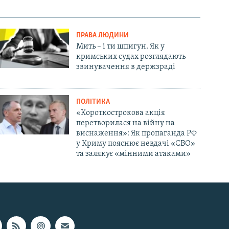
ПРАВА ЛЮДИНИ
Мить – і ти шпигун. Як у
кримських судах розглядають
звинувачення в держзраді
ПОЛІТИКА
«Короткострокова акція
перетворилася на війну на
виснаження»: Як пропаганда РФ
у Криму пояснює невдачі «СВО»
та залякує «мінними атаками»