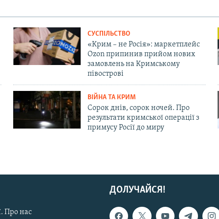
СУСПІЛЬСТВО
«Крим – не Росія»: маркетплейс
Ozon припинив прийом нових
замовлень на Кримському
півострові
ВІЙНА ТА КРИМ
Сорок днів, сорок ночей. Про
результати кримської операції з
примусу Росії до миру
ДОЛУЧАЙСЯ!
. Про нас