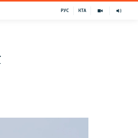
РУС
КТА
ї