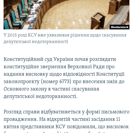
ВІДЕОУРОКИ «ELIFBE»
Русский
СВІДЧЕННЯ ОКУПАЦІЇ
Qırımtatar
УКРАЇНСЬКА ПРОБЛЕМА КРИМУ
У 2015 році КСУ вже ухвалював рішення щодо скасування
ДОЛУЧАЙСЯ!
ІНФОГРАФІКА
депутатської недоторканності
Конституційний суд України почав розглядати
Усі сайти RFE/RL
конституційне звернення Верховної Ради про
надання висновку щодо відповідності Конституції
законопроекту (номер 6773) про внесення змін до
Основного закону в частині скасування
депутатської недоторканності.
Розгляд справи відбуватиметься у формі письмового
провадження. На відкритій частині засідання 11
квітня представники КСУ повідомили, що висновок