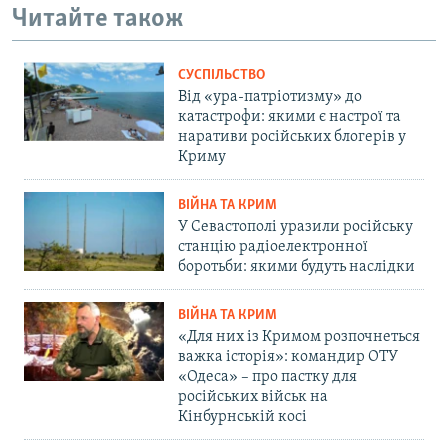
Читайте також
СУСПІЛЬСТВО
Від «ура-патріотизму» до
катастрофи: якими є настрої та
наративи російських блогерів у
Криму
ВІЙНА ТА КРИМ
У Севастополі уразили російську
станцію радіоелектронної
боротьби: якими будуть наслідки
ВІЙНА ТА КРИМ
«Для них із Кримом розпочнеться
важка історія»: командир ОТУ
«Одеса» – про пастку для
російських військ на
Кінбурнській косі