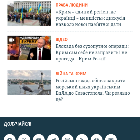
ПРАВА ЛЮДИНИ
«Крим – єдиний регіон, де
українці – меншість»: дискусія
навколо нової пам'ятної дати
ВІДЕО
Блокада без сухопутної операції:
Крим сам себе не заправить і не
прогодує | Крим.Реалії
ВІЙНА ТА КРИМ
Російська влада обіцяє закрити
морський шлях українським
БпЛА до Севастополя. Чи реально
це?
ДОЛУЧАЙСЯ!