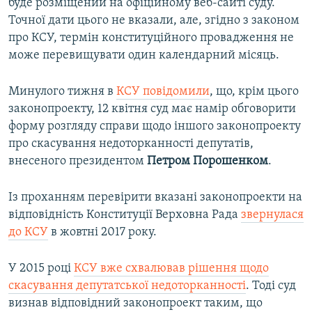
буде розміщений на офіційному веб-сайті суду.
Точної дати цього не вказали, але, згідно з законом
про КСУ, термін конституційного провадження не
може перевищувати один календарний місяць.
Минулого тижня в
КСУ повідомили
, що, крім цього
законопроекту, 12 квітня суд має намір обговорити
форму розгляду справи щодо іншого законопроекту
про скасування недоторканності депутатів,
внесеного президентом
Петром Порошенком
.
Із проханням перевірити вказані законопроекти на
відповідність Конституції Верховна Рада
звернулася
до КСУ
в жовтні 2017 року.
У 2015 році
КСУ вже схвалював рішення щодо
скасування депутатської недоторканності
. Тоді суд
визнав відповідний законопроект таким, що