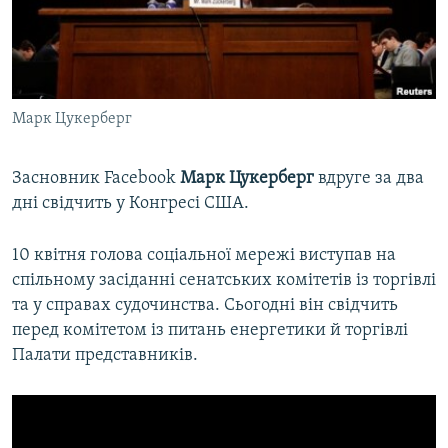
ВІДЕОУРОКИ «ELIFBE»
Русский
СВІДЧЕННЯ ОКУПАЦІЇ
Qırımtatar
УКРАЇНСЬКА ПРОБЛЕМА КРИМУ
Марк Цукерберг
ДОЛУЧАЙСЯ!
ІНФОГРАФІКА
Засновник Facebook
Марк Цукерберг
вдруге за два
дні свідчить у Конгресі США.
Усі сайти RFE/RL
10 квітня голова соціальної мережі виступав на
спільному засіданні сенатських комітетів із торгівлі
та у справах судочинства. Сьогодні він свідчить
перед комітетом із питань енергетики й торгівлі
Палати представників.