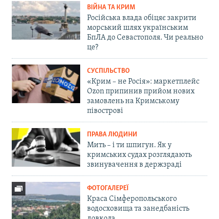
ВІЙНА ТА КРИМ
Російська влада обіцяє закрити
морський шлях українським
БпЛА до Севастополя. Чи реально
це?
СУСПІЛЬСТВО
«Крим – не Росія»: маркетплейс
Ozon припинив прийом нових
замовлень на Кримському
півострові
ПРАВА ЛЮДИНИ
Мить – і ти шпигун. Як у
кримських судах розглядають
звинувачення в держзраді
ФОТОГАЛЕРЕЇ
Краса Сімферопольського
водосховища та занедбаність
довкола