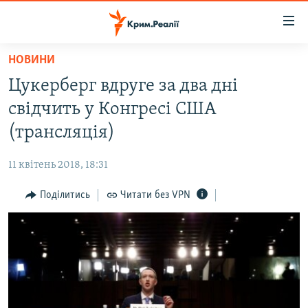
Доступність
посилання
Перейти
НОВИНИ
до
НОВИНИ
Цукерберг вдруге за два дні
основного
ВОДА.КРИМ
матеріалу
свідчить у Конгресі США
ВІДЕО ТА ФОТО
Перейти
(трансляція)
до
ПОЛІТИКА
основної
11 квітень 2018, 18:31
БЛОГИ
навігації
Перейти
Поділитись
Читати без VPN
ПОГЛЯД
до
ІНТЕРВ'Ю
пошуку
ВСЕ ЗА ДЕНЬ
СПЕЦПРОЕКТИ
ЯК ОБІЙТИ БЛОКУВАННЯ
ДЕПОРТАЦІЯ