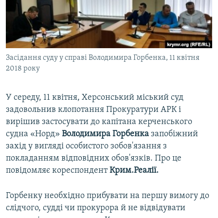
ВІДЕОУРОКИ «ELIFBE»
Русский
СВІДЧЕННЯ ОКУПАЦІЇ
Qırımtatar
УКРАЇНСЬКА ПРОБЛЕМА КРИМУ
Засідання суду у справі Володимира Горбенка, 11 квітня
ДОЛУЧАЙСЯ!
ІНФОГРАФІКА
2018 року
У середу, 11 квітня, Херсонський міський суд
Усі сайти RFE/RL
задовольнив клопотання Прокуратури АРК і
вирішив застосувати до капітана керченського
судна «Норд»
Володимира Горбенка
запобіжний
захід у вигляді особистого зобов'язання з
покладанням відповідних обов'язків. Про це
повідомляє кореспондент
Крим.Реалії.
Горбенку необхідно прибувати на першу вимогу до
слідчого, судді чи прокурора й не відвідувати