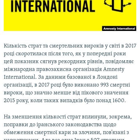
ВІДЕОУРОКИ «ELIFBE»
Русский
СВІДЧЕННЯ ОКУПАЦІЇ
Qırımtatar
УКРАЇНСЬКА ПРОБЛЕМА КРИМУ
ДОЛУЧАЙСЯ!
ІНФОГРАФІКА
Кількість страт та смертельних вироків у світі в 2017
році скоротилася після того, як у попередні роки
цей показник сягнув рекордних рівнів, повідомляє
Усі сайти RFE/RL
міжнародна правозахисна організація Amnesty
International. За даними базованої в Лондоні
організації, в 2017 році було виконано 993 смертні
вироки, що значно менше від пікового значення
2015 року, коли таких випадків було понад 1600.
На зменшення кількості страт вплинули, зокрема,
поправки до іранського законодавства щодо
обмеження смертної кари за злочини, пов’язані з