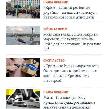
ПРАВА ЛЮДИНИ
«Крим – єдиний регіон, де
українці – меншість»: дискусія
навколо нової пам'ятної дати
ВІЙНА ТА КРИМ
Російська влада обіцяє закрити
морський шлях українським
БпЛА до Севастополя. Чи реально
це?
СУСПІЛЬСТВО
«Крим – не Росія»: маркетплейс
Ozon припинив прийом нових
замовлень на Кримському
півострові
ПРАВА ЛЮДИНИ
Мить – і ти шпигун. Як у
кримських судах розглядають
звинувачення в держзраді