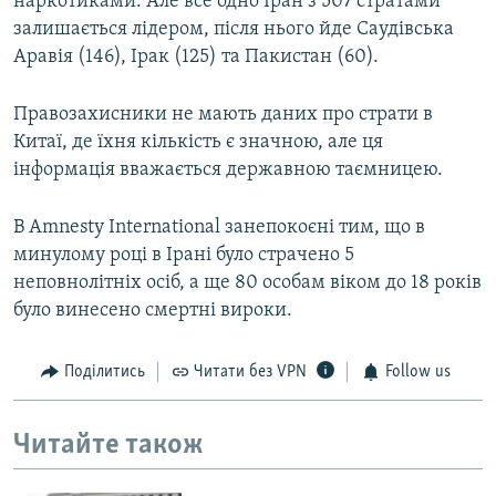
наркотиками. Але все одно Іран з 507 стратами
залишається лідером, після нього йде Саудівська
Аравія (146), Ірак (125) та Пакистан (60).
Правозахисники не мають даних про страти в
Китаї, де їхня кількість є значною, але ця
інформація вважається державною таємницею.
В Amnesty International занепокоєні тим, що в
минулому році в Ірані було страчено 5
неповнолітніх осіб, а ще 80 особам віком до 18 років
було винесено смертні вироки.
Поділитись
Читати без VPN
Follow us
Читайте також