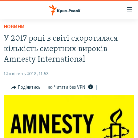
Доступність
посилання
Перейти
НОВИНИ
до
НОВИНИ
У 2017 році в світі скоротилася
основного
ВОДА.КРИМ
матеріалу
кількість смертних вироків –
ВІДЕО ТА ФОТО
Перейти
Amnesty International
до
ПОЛІТИКА
основної
12 квітень 2018, 11:53
БЛОГИ
навігації
Перейти
Поділитись
Читати без VPN
ПОГЛЯД
до
ІНТЕРВ'Ю
пошуку
ВСЕ ЗА ДЕНЬ
СПЕЦПРОЕКТИ
ЯК ОБІЙТИ БЛОКУВАННЯ
ДЕПОРТАЦІЯ