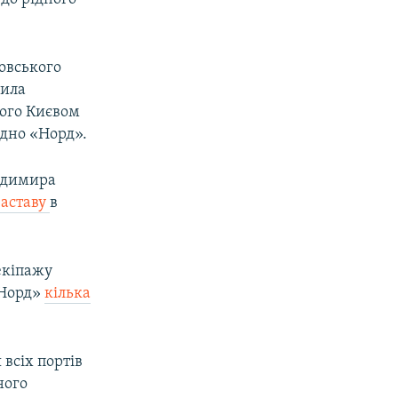
зовського
рила
того Києвом
удно «Норд».
лодимира
заставу
в
екіпажу
«Норд»
кілька
всіх портів
ного