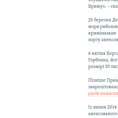
Криму», – ска
25 березня 
моря риболове
кримінальне 
порту анексов
6 квітня Херс
Горбенка, йог
розмірі 35 ти
Пізніше Прим
заарештовано
разів намага
Із липня 2014
анексованого 