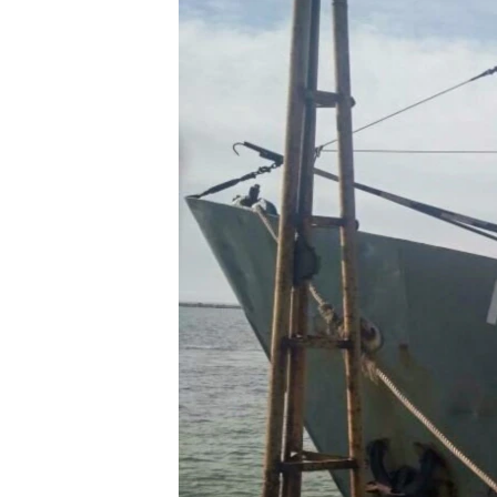
ВІДЕОУРОКИ «ELIFBE»
СВІДЧЕННЯ ОКУПАЦІЇ
УКРАЇНСЬКА ПРОБЛЕМА КРИМУ
ІНФОГРАФІКА