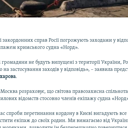
і закордонних справ Росії погрожують заходами у відп
кіпажем кримського судна «Норд».
громадяни не будуть випущені з території України, Р
о на застосування заходів у відповідь», – заявила пре
ахарова
.
, Москва розраховує, що світова правозахисна спільнота
илових відомств стосовно членів екіпажу судна «Норд»
час спроби перетинання кордону в Києві вигадують все
устити екіпаж до своїх родин. Ми вимагаємо від Укра
 моряками, дозволити їм безперешкодно повернутися 