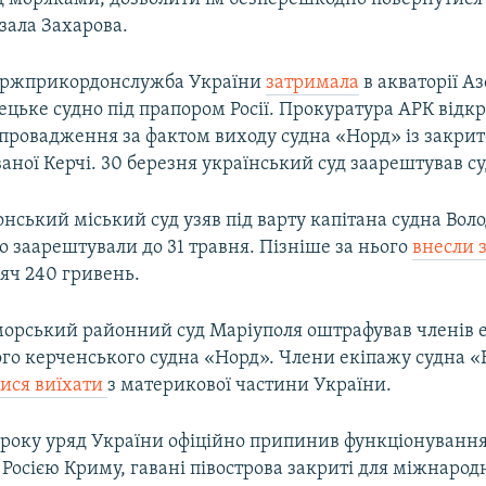
зала Захарова.
Держприкордонслужба України
затримала
в акваторії А
цьке судно під прапором Росії. Прокуратура АРК відк
провадження за фактом виходу судна «Норд» із закри
аної Керчі. 30 березня український суд заарештував с
онський міський суд узяв під варту капітана судна Во
о заарештували до 31 травня. Пізніше за нього
внесли 
сяч 240 гривень.
орський районний суд Маріуполя оштрафував членів 
го керченського судна «Норд». Члени екіпажу судна 
лися виїхати
з материкової частини України.
 року уряд України офіційно припинив функціонування 
Росією Криму, гавані півострова закриті для міжнарод