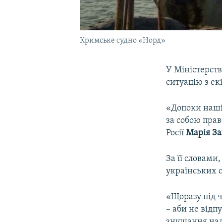
Кримське судно «Норд»
У Міністерств
ситуацію з е
«Допоки наші 
за собою прав
Росії
Марія З
За її словами
українських с
«Щоразу під 
– аби не відп
знущання над