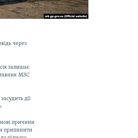
овідь через
осія залишає
дставник МЗС
 засудить дії
.
 нові причини
їни припинити
до рідного