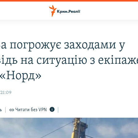
а погрожує заходами у
ідь на ситуацію з екіпа
 «Норд»
 21:09
ь
Читати без VPN