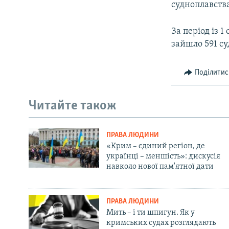
судноплавств
За період із 
зайшло 591 с
Поділитис
Читайте також
ПРАВА ЛЮДИНИ
«Крим – єдиний регіон, де
українці – меншість»: дискусія
навколо нової пам'ятної дати
ПРАВА ЛЮДИНИ
Мить – і ти шпигун. Як у
кримських судах розглядають