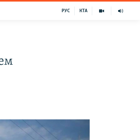
РУС
КТА
жем