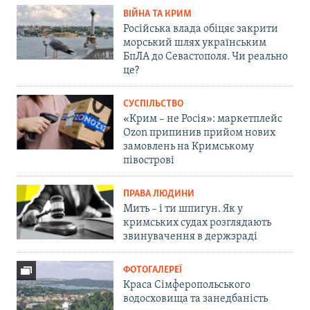
ВІЙНА ТА КРИМ
Російська влада обіцяє закрити
морський шлях українським
БпЛА до Севастополя. Чи реально
це?
СУСПІЛЬСТВО
«Крим – не Росія»: маркетплейс
Ozon припинив прийом нових
замовлень на Кримському
півострові
ПРАВА ЛЮДИНИ
Мить – і ти шпигун. Як у
кримських судах розглядають
звинувачення в держзраді
ФОТОГАЛЕРЕЇ
Краса Сімферопольського
водосховища та занедбаність