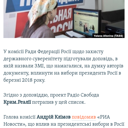
ВІДЕОУРОКИ «ELIFBE»
Русский
СВІДЧЕННЯ ОКУПАЦІЇ
Qırımtatar
УКРАЇНСЬКА ПРОБЛЕМА КРИМУ
ДОЛУЧАЙСЯ!
ІНФОГРАФІКА
У комісії Ради Федерації Росії щодо захисту
державного суверенітету підготували доповідь, в
Усі сайти RFE/RL
якій назвали ЗМІ, що намагалися, на думку авторів
документу, вплинути на вибори президента Росії в
березні 2018 року.
Згідно з доповіддю, проект Радiо Свобода
Крим.Реалії
потрапив у цей список.
Голова комісії
Андрій Клімов
повідомив
«РИА
Новости», що вплив на президентські вибори в Росії