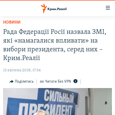
Доступність
посилання
Перейти
НОВИНИ
до
НОВИНИ
Рада Федерації Росії назвала ЗМІ,
основного
ВОДА.КРИМ
матеріалу
які «намагалися впливати» на
ВІДЕО ТА ФОТО
Перейти
вибори президента, серед них –
до
ПОЛІТИКА
Крим.Реалії
основної
БЛОГИ
навігації
13 квітень 2018, 17:56
Перейти
ПОГЛЯД
до
Поділитись
Читати без VPN
ІНТЕРВ'Ю
пошуку
ВСЕ ЗА ДЕНЬ
СПЕЦПРОЕКТИ
ЯК ОБІЙТИ БЛОКУВАННЯ
ДЕПОРТАЦІЯ