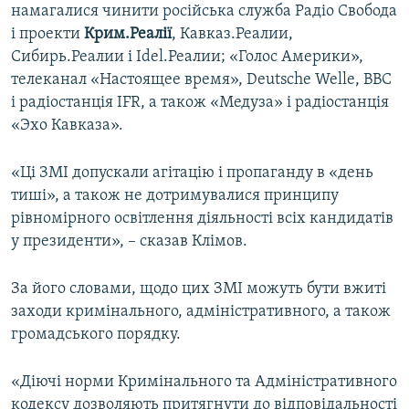
намагалися чинити російська служба Радіо Свобода
і проекти
Крим.Реалії
, Кавказ.Реалии,
Сибирь.Реалии і Idel.Реалии; «Голос Америки»,
телеканал «Настоящее время», Deutsche Welle, BBC
і радіостанція IFR, а також «Медуза» і радіостанція
«Эхо Кавказа».
«Ці ЗМІ допускали агітацію і пропаганду в «день
тиші», а також не дотримувалися принципу
рівномірного освітлення діяльності всіх кандидатів
у президенти», – сказав Клімов.
За його словами, щодо цих ЗМІ можуть бути вжиті
заходи кримінального, адміністративного, а також
громадського порядку.
«Діючі норми Кримінального та Адміністративного
кодексу дозволяють притягнути до відповідальності