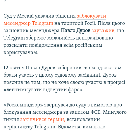
є.
Суд у Москві ухвалив рішення
заблокувати
месенджер Telegram
на території Росії. Після цього
засновник месенджера
Павло Дуров
зауважив,
що
Telegram збереже можливість централізовано
розсилати повідомлення всім російським
користувачам.
12 квітня Павло Дуров заборонив своїм адвокатам
брати участь у цьому судовому засіданні. Дуров
пояснив це тим, що не хоче своєю участю в процесі
«легітимізувати відвертий фарс».
«Роскомнадзор» звернувся до суду з вимогою про
блокування месенджера за запитом ФСБ. Минулого
тижня
закінчився термін,
встановлений
керівництву Telegram. Відомство вимагало