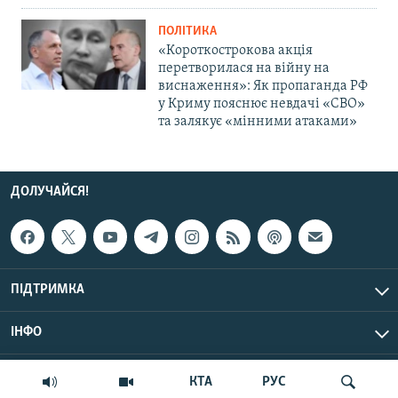
ПОЛІТИКА
«Короткострокова акція
перетворилася на війну на
виснаження»: Як пропаганда РФ
у Криму пояснює невдачі «СВО»
та залякує «мінними атаками»
ДОЛУЧАЙСЯ!
ПІДТРИМКА
ІНФО
© Крим.Реалії, 2026 | Усі права застережено.
КТА
РУС