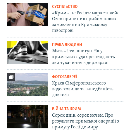
СУСПІЛЬСТВО
«Крим – не Росія»: маркетплейс
Ozon припинив прийом нових
замовлень на Кримському
півострові
ПРАВА ЛЮДИНИ
Мить – і ти шпигун. Як у
кримських судах розглядають
звинувачення в держзраді
ФОТОГАЛЕРЕЇ
Краса Сімферопольського
водосховища та занедбаність
довкола
ВІЙНА ТА КРИМ
Сорок днів, сорок ночей. Про
результати кримської операції з
примусу Росії до миру