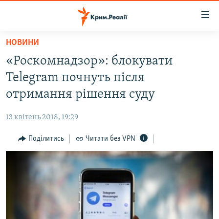
Доступність
посилання
Перейти
НОВИНИ
до
НОВИНИ
«Роскомнадзор»: блокувати
основного
ВОДА.КРИМ
матеріалу
Telegram почнуть після
ВІДЕО ТА ФОТО
Перейти
отримання рішення суду
до
ПОЛІТИКА
основної
13 квітень 2018, 19:29
БЛОГИ
навігації
Перейти
Поділитись
Читати без VPN
ПОГЛЯД
до
ІНТЕРВ'Ю
пошуку
ВСЕ ЗА ДЕНЬ
СПЕЦПРОЕКТИ
ЯК ОБІЙТИ БЛОКУВАННЯ
ДЕПОРТАЦІЯ