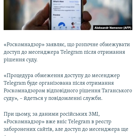
ВІДЕОУРОКИ «ELIFBE»
Русский
СВІДЧЕННЯ ОКУПАЦІЇ
Qırımtatar
УКРАЇНСЬКА ПРОБЛЕМА КРИМУ
ДОЛУЧАЙСЯ!
ІНФОГРАФІКА
«Роскомнадзор» заявляє, що розпочне обмежувати
доступ до месенджера Telegram після отримання
рішення суду.
Усі сайти RFE/RL
«Процедура обмеження доступу до месенджер
Telegram буде організована після отримання
Роскомнадзором відповідного рішення Таганського
суду», – йдеться у повідомленні служби.
При цьому, за даними російських ЗМІ,
«Роскомнадзор» вже вніс Telegram в реєстр
заборонених сайтів, але доступ до месенджера ще