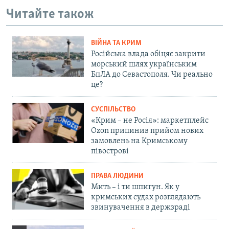
Читайте також
ВІЙНА ТА КРИМ
Російська влада обіцяє закрити
морський шлях українським
БпЛА до Севастополя. Чи реально
це?
СУСПІЛЬСТВО
«Крим – не Росія»: маркетплейс
Ozon припинив прийом нових
замовлень на Кримському
півострові
ПРАВА ЛЮДИНИ
Мить – і ти шпигун. Як у
кримських судах розглядають
звинувачення в держзраді