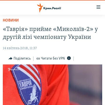
Доступність
посилання
Перейти
НОВИНИ
до
НОВИНИ
«Таврія» прийме «Миколаїв-2» у
основного
ВОДА.КРИМ
матеріалу
другій лізі чемпіонату України
ВІДЕО ТА ФОТО
Перейти
до
14 квітень 2018, 11:37
ПОЛІТИКА
основної
БЛОГИ
Поділитись
Читати без VPN
навігації
Перейти
ПОГЛЯД
до
ІНТЕРВ'Ю
пошуку
ВСЕ ЗА ДЕНЬ
СПЕЦПРОЕКТИ
ЯК ОБІЙТИ БЛОКУВАННЯ
ДЕПОРТАЦІЯ