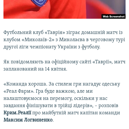
ВІДЕОУРОКИ «ELIFBE»
Русский
СВІДЧЕННЯ ОКУПАЦІЇ
Qırımtatar
УКРАЇНСЬКА ПРОБЛЕМА КРИМУ
Футбольний клуб «Таврія» зіграє домашній матч із
ДОЛУЧАЙСЯ!
ІНФОГРАФІКА
клубом «Миколаїв-2» з Миколаєва в черговому турі
другої ліги чемпіонату України з футболу.
Як повідомляють на офіційному сайті «Таврії», матч
Усі сайти RFE/RL
запланований на 14 квітня.
«Команда хороша. За стилем гри нагадує одеську
«Реал Фарм». Гра буде важкою, але ми
налаштовуємося на перемогу, оскільки у нас
завдання фінішувати в трійці лідерів», – розповів
Крим.Реалії
про майбутній матч капітан команди
Максим Логвиненко
.