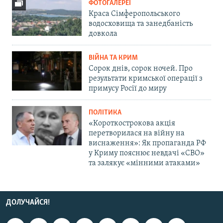
ФОТОГАЛЕРЕЇ
Краса Сімферопольського
водосховища та занедбаність
довкола
ВІЙНА ТА КРИМ
Сорок днів, сорок ночей. Про
результати кримської операції з
примусу Росії до миру
ПОЛІТИКА
«Короткострокова акція
перетворилася на війну на
виснаження»: Як пропаганда РФ
у Криму пояснює невдачі «СВО»
та залякує «мінними атаками»
ДОЛУЧАЙСЯ!